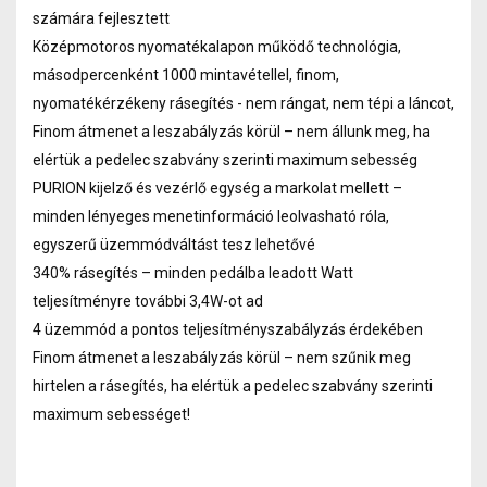
számára fejlesztett
Középmotoros nyomatékalapon működő technológia,
másodpercenként 1000 mintavétellel, finom,
nyomatékérzékeny rásegítés - nem rángat, nem tépi a láncot,
Finom átmenet a leszabályzás körül – nem állunk meg, ha
elértük a pedelec szabvány szerinti maximum sebesség
PURION kijelző és vezérlő egység a markolat mellett –
minden lényeges menetinformáció leolvasható róla,
egyszerű üzemmódváltást tesz lehetővé
340% rásegítés – minden pedálba leadott Watt
teljesítményre további 3,4W-ot ad
4 üzemmód a pontos teljesítményszabályzás érdekében
Finom átmenet a leszabályzás körül – nem szűnik meg
hirtelen a rásegítés, ha elértük a pedelec szabvány szerinti
maximum sebességet!