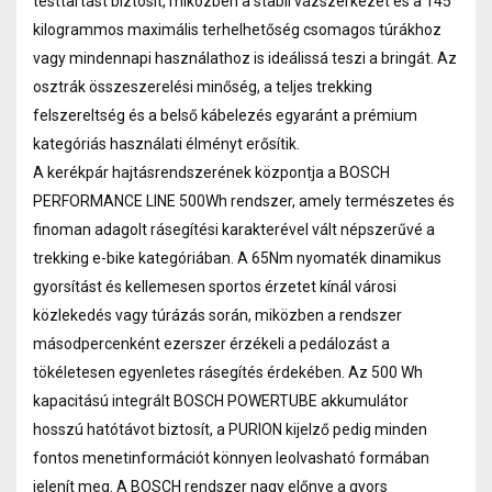
testtartást biztosít, miközben a stabil vázszerkezet és a 145
kilogrammos maximális terhelhetőség csomagos túrákhoz
vagy mindennapi használathoz is ideálissá teszi a bringát. Az
osztrák összeszerelési minőség, a teljes trekking
felszereltség és a belső kábelezés egyaránt a prémium
kategóriás használati élményt erősítik.
A kerékpár hajtásrendszerének központja a BOSCH
PERFORMANCE LINE 500Wh rendszer, amely természetes és
finoman adagolt rásegítési karakterével vált népszerűvé a
trekking e-bike kategóriában. A 65Nm nyomaték dinamikus
gyorsítást és kellemesen sportos érzetet kínál városi
közlekedés vagy túrázás során, miközben a rendszer
másodpercenként ezerszer érzékeli a pedálozást a
tökéletesen egyenletes rásegítés érdekében. Az 500 Wh
kapacitású integrált BOSCH POWERTUBE akkumulátor
hosszú hatótávot biztosít, a PURION kijelző pedig minden
fontos menetinformációt könnyen leolvasható formában
jelenít meg. A BOSCH rendszer nagy előnye a gyors