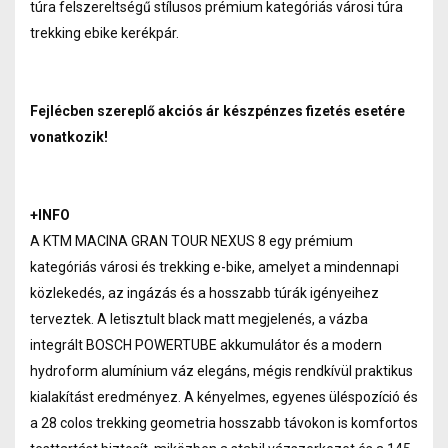
túra felszereltségű stílusos prémium kategóriás városi túra
trekking ebike kerékpár.
Fejlécben szereplő akciós ár készpénzes fizetés esetére
vonatkozik!
+INFO
A KTM MACINA GRAN TOUR NEXUS 8 egy prémium
kategóriás városi és trekking e-bike, amelyet a mindennapi
közlekedés, az ingázás és a hosszabb túrák igényeihez
terveztek. A letisztult black matt megjelenés, a vázba
integrált BOSCH POWERTUBE akkumulátor és a modern
hydroform alumínium váz elegáns, mégis rendkívül praktikus
kialakítást eredményez. A kényelmes, egyenes üléspozíció és
a 28 colos trekking geometria hosszabb távokon is komfortos