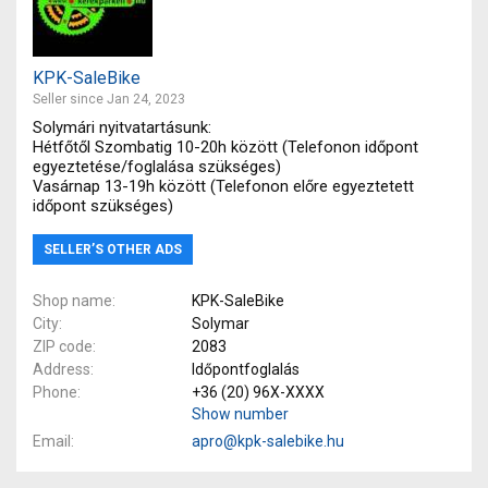
KPK-SaleBike
Seller since Jan 24, 2023
Solymári nyitvatartásunk:
Hétfőtől Szombatig 10-20h között (Telefonon időpont
egyeztetése/foglalása szükséges)
Vasárnap 13-19h között (Telefonon előre egyeztetett
időpont szükséges)
SELLER’S OTHER ADS
Shop name
KPK-SaleBike
City
Solymar
ZIP code
2083
Address
Időpontfoglalás
Phone
+36 (20) 96X-XXXX
Show number
Email
apro@kpk-salebike.hu