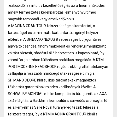
reakcióidő, az intuitív kezelhetőség és az a finom működés,
amely természetes kerékpározási élményt nyújt még
nagyobb tempónál vagy emelkedőkön is.
A MACINA GRAN TOUR felszereltsége a komfortot, a
tartósságot és a minimális karbantartási igényt helyezi
előtérbe. A SHIMANO NEXUS 8 sebességes bolygóműves
agyváltó csendes, finom működést és rendkívül megbízható
váltást biztosít, ráadásul álló helyzetben is kapcsolható, így
városi forgalomban különösen praktikus megoldás. A KTM
POSTMODERNE HEADSHOCK rugós trekking villa hatékonyan
csillapítja a rosszabb minőségű utak rezgéseit, míg a
SHIMANO DEORE hidraulikus tárcsafékek magabiztos
fékhatást garantálnak minden körülmények között. A
SCHWALBE MONDIAL e-bike kompatibilis túragumik, az AXA
LED világítás, a Racktime kompatibilis sárvédős csomagtartó
és a kényelmes Selle Royal túranyereg teszik teljessé a
felszereltséget, így a KTM MACINA GRAN TOUR ideális