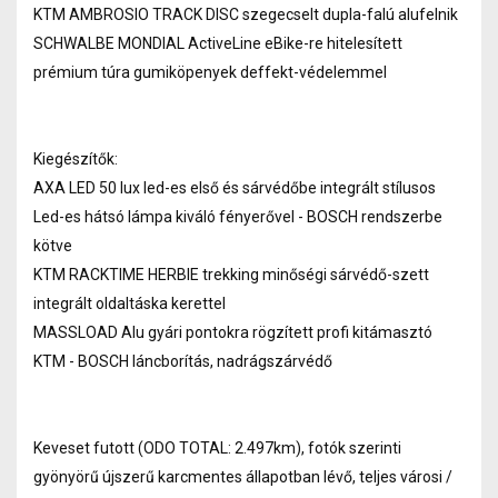
KTM AMBROSIO TRACK DISC szegecselt dupla-falú alufelnik
SCHWALBE MONDIAL ActiveLine eBike-re hitelesített
prémium túra gumiköpenyek deffekt-védelemmel
Kiegészítők:
AXA LED 50 lux led-es első és sárvédőbe integrált stílusos
Led-es hátsó lámpa kiváló fényerővel - BOSCH rendszerbe
kötve
KTM RACKTIME HERBIE trekking minőségi sárvédő-szett
integrált oldaltáska kerettel
MASSLOAD Alu gyári pontokra rögzített profi kitámasztó
KTM - BOSCH láncborítás, nadrágszárvédő
Keveset futott (ODO TOTAL: 2.497km), fotók szerinti
gyönyörű újszerű karcmentes állapotban lévő, teljes városi /