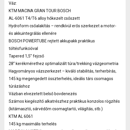
Váz:
KTM MACINA GRAN TOUR BOSCH
AL-6061 T4/T6 alloy hőkezelt csőszett
Hydroform csőalakítás – rendkívül erős szerkezet a motor-
és akkuintegrálás ellenére
BOSCH POWERTUBE rejtett akkupakk praktikus
töltésfunkcióval
Tapered 1,5” fejcső
28” kerékmérethez optimalizált túra/trekking vázgeometria
Hagyományos vázszerkezet – kiváló stabilitás, terherbírás,
145 kg megengedett összterhelés, ideális társ csomagos
túrázáshoz
Vázban elvezetett belső bovdenezés
Számos kiegészítő alkatrészhez praktikus konzolos rögzítés
(kitámasztó, sárvédőm csomagtartó, világítás, stb.)
KTM AL 6061
145 kg maximális terhelés