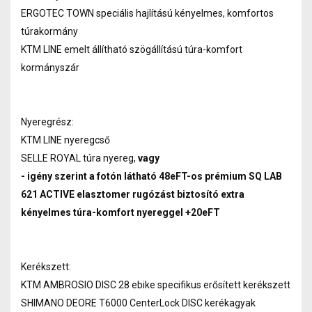
ERGOTEC TOWN speciális hajlítású kényelmes, komfortos
túrakormány
KTM LINE emelt állítható szögállítású túra-komfort
kormányszár
Nyeregrész:
KTM LINE nyeregcső
SELLE ROYAL túra nyereg,
vagy
- igény szerint a fotón látható 48eFT-os prémium SQ LAB
621 ACTIVE elasztomer rugózást biztosító extra
kényelmes túra-komfort nyereggel +20eFT
Kerékszett:
KTM AMBROSIO DISC 28 ebike specifikus erősített kerékszett
SHIMANO DEORE T6000 CenterLock DISC kerékagyak