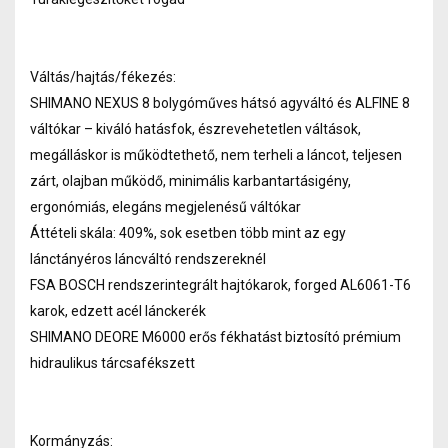
Váltás/hajtás/fékezés:
SHIMANO NEXUS 8 bolygóműves hátsó agyváltó és ALFINE 8
váltókar – kiváló hatásfok, észrevehetetlen váltások,
megálláskor is működtethető, nem terheli a láncot, teljesen
zárt, olajban működő, minimális karbantartásigény,
ergonómiás, elegáns megjelenésű váltókar
Áttételi skála: 409%, sok esetben több mint az egy
lánctányéros láncváltó rendszereknél
FSA BOSCH rendszerintegrált hajtókarok, forged AL6061-T6
karok, edzett acél lánckerék
SHIMANO DEORE M6000 erős fékhatást biztosító prémium
hidraulikus tárcsafékszett
Kormányzás: