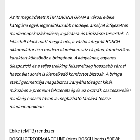
Az itt meghirdetett KTM MACINA GRAN a városi e-bike
kategória egyik legpraktikusabb modellje, amelyet kifejezetten
mindennapi közlekedésre, ingázásra és túrázásra terveztek. A
letisztult black matt megjelenés, a vázba integrált BOSCH
akkumulátor és a modern alumínium váz elegáns, futurisztikus
karaktert kölcsönöz a bringának. A kényelmes, egyenes
üléspozíció és a teljes trekking felszereltség hosszabb városi
használat során is kiemelkedő komfortot biztosít. A bringa
stabil geometriája magabiztos irányíthatóságot kínál,
miközben a prémium felszereltség és az osztrák összeszerelési
minőség hosszú távon is megbízható társává teszi a
mindennapokban.
Ebike (eMTB) rendszer:
BOSCH PERFORMANCE LINE (piros BOSCH logós) 500Wh