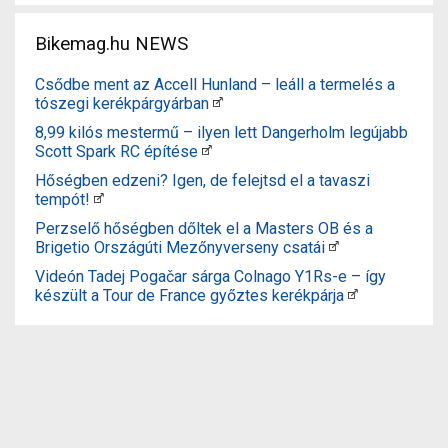
Bikemag.hu NEWS
Csődbe ment az Accell Hunland – leáll a termelés a
tószegi kerékpárgyárban
8,99 kilós mestermű – ilyen lett Dangerholm legújabb
Scott Spark RC építése
Hőségben edzeni? Igen, de felejtsd el a tavaszi
tempót!
Perzselő hőségben dőltek el a Masters OB és a
Brigetio Országúti Mezőnyverseny csatái
Videón Tadej Pogačar sárga Colnago Y1Rs-e – így
készült a Tour de France győztes kerékpárja