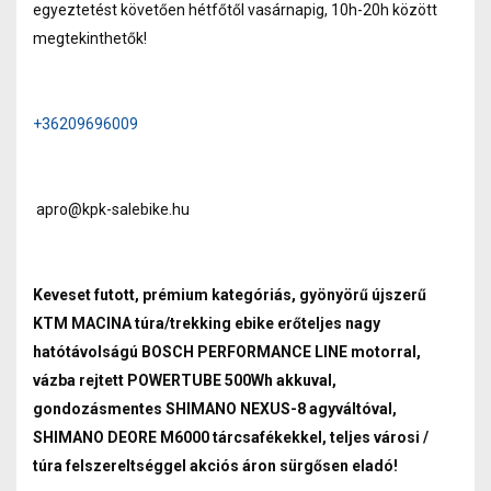
egyeztetést követően hétfőtől vasárnapig, 10h-20h között
megtekinthetők!
+36209696009
apro@kpk-salebike.hu
Keveset futott, prémium kategóriás, gyönyörű újszerű
KTM MACINA túra/trekking ebike erőteljes nagy
hatótávolságú BOSCH PERFORMANCE LINE motorral,
vázba rejtett POWERTUBE 500Wh akkuval,
gondozásmentes SHIMANO NEXUS-8 agyváltóval,
SHIMANO DEORE M6000 tárcsafékekkel, teljes városi /
túra felszereltséggel akciós áron sürgősen eladó!