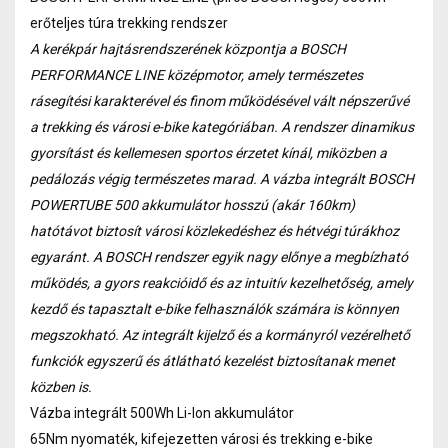
erőteljes túra trekking rendszer
A kerékpár hajtásrendszerének központja a BOSCH
PERFORMANCE LINE középmotor, amely természetes
rásegítési karakterével és finom működésével vált népszerűvé
a trekking és városi e-bike kategóriában. A rendszer dinamikus
gyorsítást és kellemesen sportos érzetet kínál, miközben a
pedálozás végig természetes marad. A vázba integrált BOSCH
POWERTUBE 500 akkumulátor hosszú (akár 160km)
hatótávot biztosít városi közlekedéshez és hétvégi túrákhoz
egyaránt. A BOSCH rendszer egyik nagy előnye a megbízható
működés, a gyors reakcióidő és az intuitív kezelhetőség, amely
kezdő és tapasztalt e-bike felhasználók számára is könnyen
megszokható. Az integrált kijelző és a kormányról vezérelhető
funkciók egyszerű és átlátható kezelést biztosítanak menet
közben is.
Vázba integrált 500Wh Li-Ion akkumulátor
65Nm nyomaték, kifejezetten városi és trekking e-bike