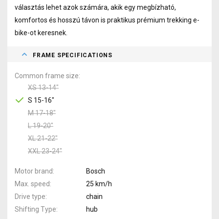
választás lehet azok számára, akik egy megbízható,
komfortos és hosszú távon is praktikus prémium trekking e-
bike-ot keresnek.
FRAME SPECIFICATIONS
Common frame size
XS 13-14"
S 15-16"
M 17-18"
L 19-20"
XL 21-22"
XXL 23-24"
Motor brand
Bosch
Max. speed
25 km/h
Drive type
chain
Shifting Type
hub