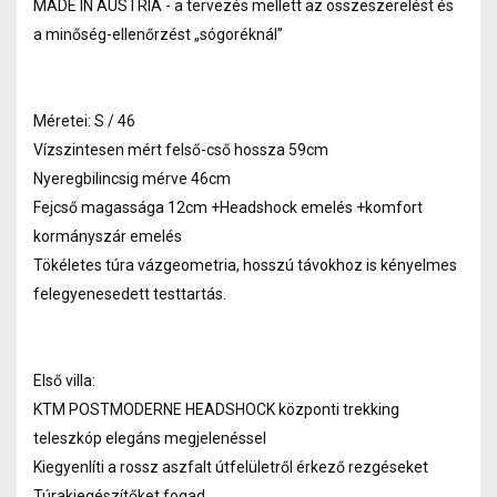
MADE IN AUSTRIA - a tervezés mellett az összeszerelést és
a minőség-ellenőrzést „sógoréknál”
Méretei: S / 46
Vízszintesen mért felső-cső hossza 59cm
Nyeregbilincsig mérve 46cm
Fejcső magassága 12cm +Headshock emelés +komfort
kormányszár emelés
Tökéletes túra vázgeometria, hosszú távokhoz is kényelmes
felegyenesedett testtartás.
Első villa:
KTM POSTMODERNE HEADSHOCK központi trekking
teleszkóp elegáns megjelenéssel
Kiegyenlíti a rossz aszfalt útfelületről érkező rezgéseket
Túrakiegészítőket fogad