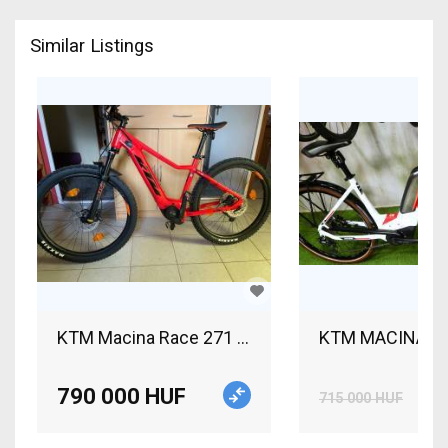
Similar Listings
KTM Macina Race 271 M-es méret Bosch Cx 85 nm
790 000 HUF
715 000 HUF