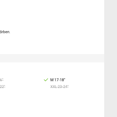
őrben.
6"
M 17-18"
22"
XXL 23-24"