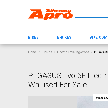
BIKES
E-BIKES
BIKE CO
Home
E-bikes
Electric Trekking/cross
PEGASUS E
PEGASUS Evo 5F Electr
Wh used For Sale
VIEW L