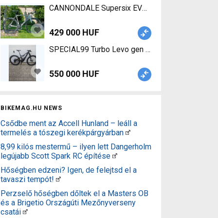
CANNONDALE Supersix EVO Hi-Mod Road bike SRA
429 000 HUF
SPECIAL99 Turbo Levo gen 1 Electric Mountain Bi
550 000 HUF
BIKEMAG.HU NEWS
Csődbe ment az Accell Hunland – leáll a
termelés a tószegi kerékpárgyárban
8,99 kilós mestermű – ilyen lett Dangerholm
legújabb Scott Spark RC építése
Hőségben edzeni? Igen, de felejtsd el a
tavaszi tempót!
Perzselő hőségben dőltek el a Masters OB
és a Brigetio Országúti Mezőnyverseny
csatái