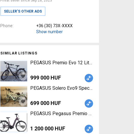
Privat seller since Sep 28, 2023
SELLER’S OTHER ADS
Phone
+36 (30) 73X-XXXX
Show number
SIMILAR LISTINGS
PEGASUS Premio Evo 12 Lite Electric Trekking/c
999 000 HUF
PEGASUS Solero Evo9 Special Edition Electric T
699 000 HUF
PEGASUS Pegasus Premio Evo 11 Lite 750 Dark Be
1 200 000 HUF