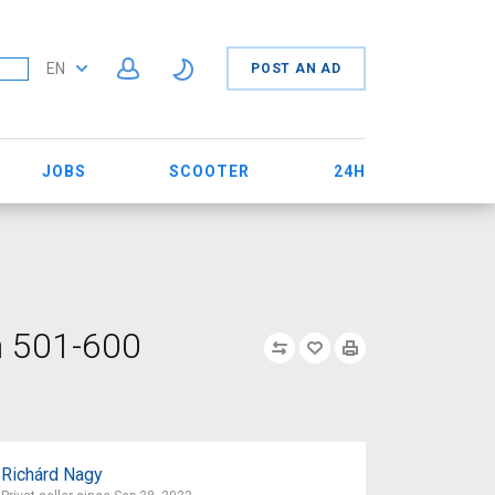
EN
POST AN AD
JOBS
SCOOTER
24H
h 501-600
Richárd Nagy