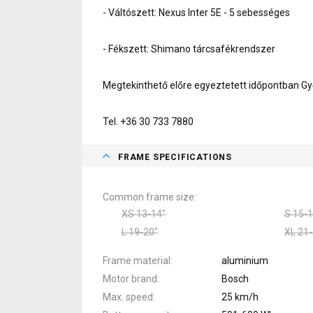
- Váltószett: Nexus Inter 5E - 5 sebességes
- Fékszett: Shimano tárcsafékrendszer
Megtekinthető előre egyeztetett időpontban Gy
Tel. +36 30 733 7880
FRAME SPECIFICATIONS
Common frame size
XS 13-14"
S 15-1
L 19-20"
XL 21-
Frame material
aluminium
Motor brand
Bosch
Max. speed
25 km/h