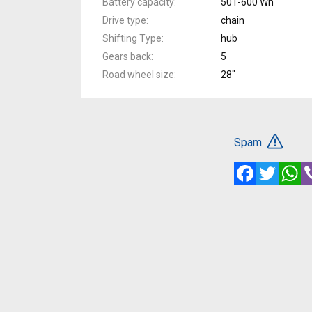
Battery capacity
501-600 Wh
Drive type
chain
Shifting Type
hub
Gears back
5
Road wheel size
28"
Spam
Facebook
Twitte
W