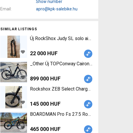
Show number
Email
apro@kpk-salebike.hu
SIMILAR LISTINGS
Új RockShox Judy SL solo air teleszkóp ROCK SH
22 000 HUF
899 000 HUF
Rockshox ZEB Select Charger RC 170 27.5 Rocksh
145 000 HUF
BOARDMAN Pro Fs 27.5 Rockshox Pike Mountain B
465 000 HUF