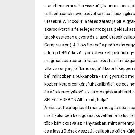
esetében nemcsak a visszaút, hanem a berugóz
csillapításának növelésével kevésbé lesz agilis
ütésekre. A “lockout” a teljes zárást jelöli. A g
akarod iktatni a felesleges mozgást, például 
tagok esetében a gyors és a lassú ütések csilla
Compression). A “Low Speed” a pedálozás vagy
a terep felől érkező gyors ütéseket, például eg
megmászása során a hajtás okozta villamozgás 
villa viszonylag jól “kimozogja”. Hasonlóképpen a
be”, miközben a bukkanókra - ami gyorsabb mozgá
közben kétpercenként “újrakalibráld”, de egy h
és a “tekerentyűkön” a villa mozgáskarakterét
SELECT+ DEBON AIR mind „tudja”.
A visszaút-csillapítás itt már a mozgás-sebesség
mert különben berugózást követően a hátsó felf
több kárt okozva az irányításban, mint amennyi
és a lassú ütések visszaút-csillapítás külön-kü