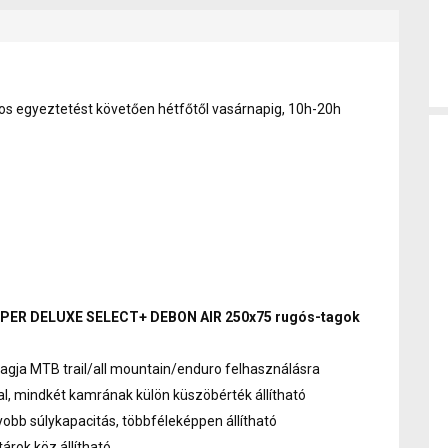
onos egyeztetést követően hétfőtől vasárnapig, 10h-20h
UPER DELUXE SELECT+ DEBON AIR 250x75 rugós-tagok
gja MTB trail/all mountain/enduro felhasználásra
l, mindkét kamrának külön küszöbérték állítható
bb súlykapacitás, többféleképpen állítható
árok köz állítható