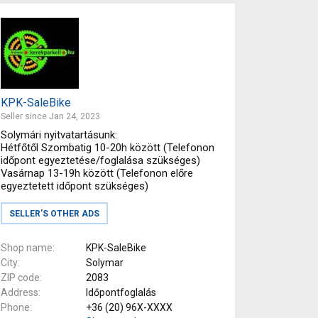
KPK-SaleBike
Seller since Jan 24, 2023
Solymári nyitvatartásunk:
Hétfőtől Szombatig 10-20h között (Telefonon
időpont egyeztetése/foglalása szükséges)
Vasárnap 13-19h között (Telefonon előre
egyeztetett időpont szükséges)
SELLER’S OTHER ADS
Shop name
KPK-SaleBike
City
Solymar
ZIP code
2083
Address
Időpontfoglalás
Phone
+36 (20) 96X-XXXX