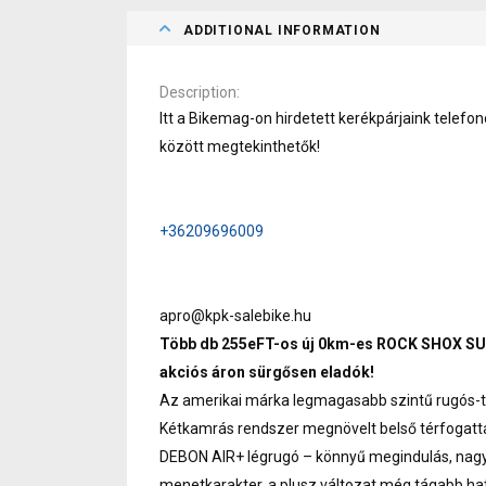
ADDITIONAL INFORMATION
Description
Itt a Bikemag-on hirdetett kerékpárjaink telef
között megtekinthetők!
+36209696009
apro@kpk-salebike.hu
Több db 255eFT-os új 0km-es ROCK SHOX S
akciós áron sürgősen eladók!
Az amerikai márka legmagasabb szintű rugós-ta
Kétkamrás rendszer megnövelt belső térfogatta
DEBON AIR+ légrugó – könnyű megindulás, nagyo
menetkarakter, a plusz változat még tágabb hat