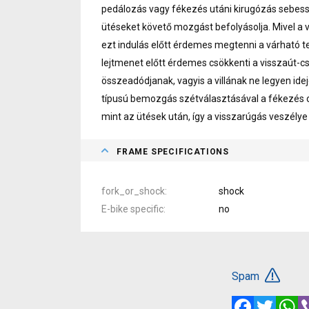
pedálozás vagy fékezés utáni kirugózás sebessé
ütéseket követő mozgást befolyásolja. Mivel a v
ezt indulás előtt érdemes megtenni a várható 
lejtmenet előtt érdemes csökkenti a visszaút-csi
összeadódjanak, vagyis a villának ne legyen idej
típusú bemozgás szétválasztásával a fékezés 
mint az ütések után, így a visszarúgás veszélye 
FRAME SPECIFICATIONS
fork_or_shock
shock
E-bike specific
no
Spam
Facebook
Twitte
W