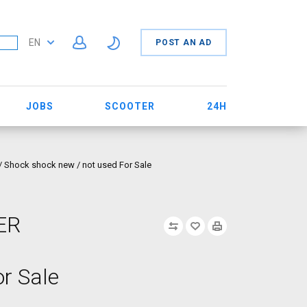
EN
POST AN AD
JOBS
SCOOTER
24H
Shock shock new / not used For Sale
ER
r Sale