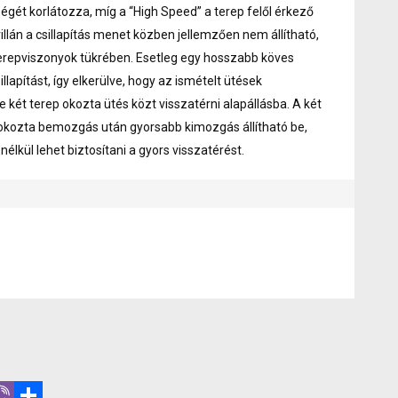
gét korlátozza, míg a “High Speed” a terep felől érkező
illán a csillapítás menet közben jellemzően nem állítható,
terepviszonyok tükrében. Esetleg egy hosszabb köves
llapítást, így elkerülve, hogy az ismételt ütések
e két terep okozta ütés közt visszatérni alapállásba. A két
okozta bemozgás után gyorsabb kimozgás állítható be,
nélkül lehet biztosítani a gyors visszatérést.
r
hatsApp
Viber
Share