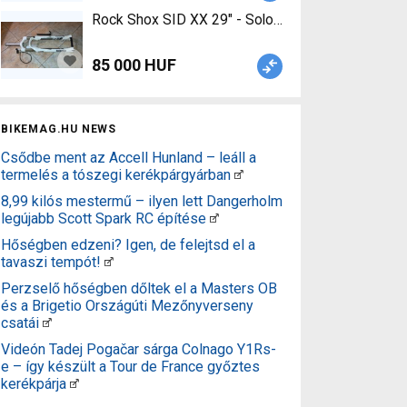
Rock
85 000 HUF
BIKEMAG.HU NEWS
Csődbe ment az Accell Hunland – leáll a
termelés a tószegi kerékpárgyárban
8,99 kilós mestermű – ilyen lett Dangerholm
legújabb Scott Spark RC építése
Hőségben edzeni? Igen, de felejtsd el a
tavaszi tempót!
Perzselő hőségben dőltek el a Masters OB
és a Brigetio Országúti Mezőnyverseny
csatái
Videón Tadej Pogačar sárga Colnago Y1Rs-
e – így készült a Tour de France győztes
kerékpárja