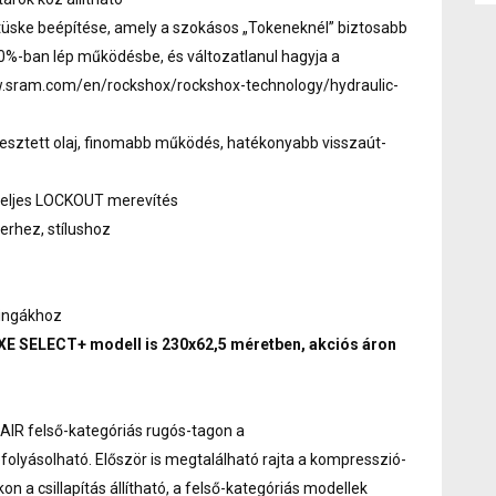
 tüske beépítése, amely a szokásos „Tokeneknél” biztosabb
20%-ban lép működésbe, és változatlanul hagyja a
w.sram.com/en/rockshox/rockshox-technology/hydraulic-
sztett olaj, finomabb működés, hatékonyabb visszaút-
s teljes LOCKOUT merevítés
erhez, stílushoz
ringákhoz
E SELECT+ modell is 230x62,5 méretben, akciós áron
 felső-kategóriás rugós-tagon a
olyásolható. Először is megtalálható rajta a kompresszió-
kon a csillapítás állítható, a felső-kategóriás modellek