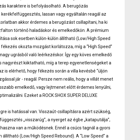
ás karaktere is befolyásolható. A berugózás
 a kerékfelfüggesztés, lassan vagy egyáltalán reagál az
yakorlatban akkor érdemes a berugózást csillapítani, ha ki
aszfalton történő haladáskor és emelkedőkön. A prémium
pítása sok esetben külön-külön állítható (Low/High Speed
 fékezés okozta mozgást korlátozza, míg a “High Speed”
y nagy ugrásból való leérkezéskor. Így egy köves emelkedő
nagyrészt kiiktatható, míg a terep egyenetlenségeket a
z is elérhető, hogy fékezés során a villa kevésbé “üljön
ssal jár - reagál. Persze nem reális, hogy a villát menet
osszabb emelkedő, vagy lejtmenet előtt érdemes lenyúlni,
 optimalizálni. Ezeket a ROCK SHOX SUPER DELUXE
re is hatással van. Visszaút-csillapításra azért szükség,
üggesztés „visszarúg”, a nyerget az égbe „kataputálja”,
 haszna van a működésnek. Ennél a csúcs tagnál a gyors
lön állítható (Low/High Speed Rebound). A “Low Speed” a