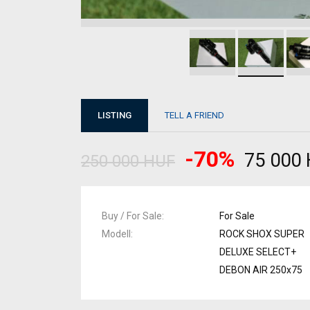
LISTING
TELL A FRIEND
-70%
75 000
250 000 HUF
Buy / For Sale
For Sale
Modell
ROCK SHOX SUPER
DELUXE SELECT+
DEBON AIR 250x75