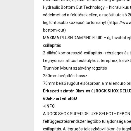
Hydraulic Bottom Out Technology – hidraulikus
védelmet ad a felütések ellen, a rugóút utolsó 
legfontosabb középső tartományt (https://ww
bottom-out)
MAXIMA PLUSH DAMPING FLUID – új, továbbfejle
csillapítás
2-állású kompresszió-csillapítás - részleges é
Légnyomás állítás testsúlyhoz, terephez, karakt
Trunnion Mount szabvány rögzítés
250mm beépítési hossz
75mm belső rugóút elsősorban a mai enduro b
Érkezett szintén 0km-es új ROCK SHOX DELUX
60eFt-ért vihetők!
+INFO
A ROCK SHOX SUPER DELUXE SELECT+ DEBON AIR
felfüggesztésrendszer legtöbb tulajdonsága bef
csillapítás. A légrugós teleszkópvillákon és tago