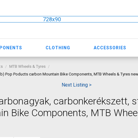
728x90
MPONENTS
CLOTHING
ACCESSORIES
ts
MTB Wheels & Tyres
tb) Pop Poducts carbon Mountain Bike Components, MTB Wheels & Tyres new 
Next Listing >
arbonagyak, carbonkerékszett, s
in Bike Components, MTB Wheel