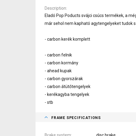
Description
Eladó Pop Poducts svájci csúcs termékek, a mé
már sehol nem kapható agytengelyeket tudok sze
- carbon kerék komplett
- carbon felnik
- carbon kormány
- ahead kupak
- carbon gyorszárak
- carbon átütőtengelyek
- kerékagyba tengelyek
- stb
FRAME SPECIFICATIONS
Brake system
disc brake