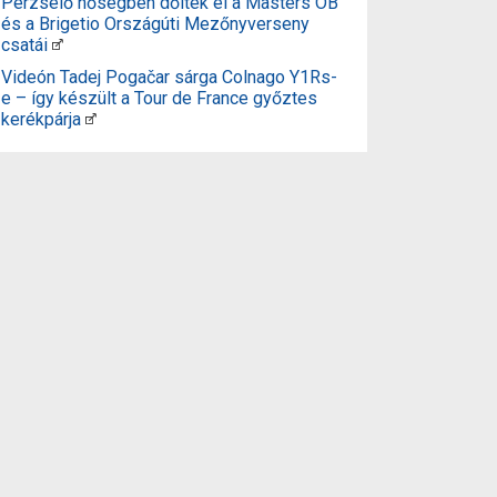
Perzselő hőségben dőltek el a Masters OB
és a Brigetio Országúti Mezőnyverseny
csatái
Videón Tadej Pogačar sárga Colnago Y1Rs-
e – így készült a Tour de France győztes
kerékpárja