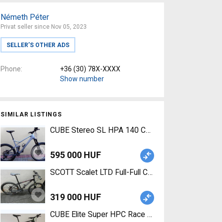
Németh Péter
Privat seller since Nov 05, 2023
SELLER’S OTHER ADS
Phone
+36 (30) 78X-XXXX
Show number
SIMILAR LISTINGS
CUBE Stereo SL HPA 140 Carbon Mountain Bike 2
595 000 HUF
SCOTT Scalet LTD Full-Full
319 000 HUF
CUBE Elite Super HPC Race 29” CARBON Mountain 