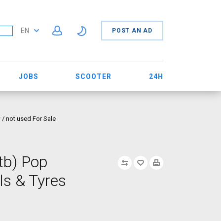
EN
POST AN AD
JOBS
SCOOTER
24H
/ not used For Sale
tb) Pop
s & Tyres