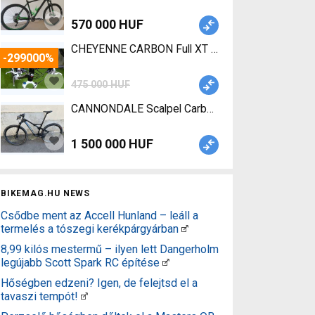
570 000 HUF
CHEYENNE CARBON Full XT - XT Fékekkel Mo
-299000%
475 000 HUF
CANNONDALE Scalpel Carbon 2 Mountain Bike 29"
1 500 000 HUF
BIKEMAG.HU NEWS
Csődbe ment az Accell Hunland – leáll a
termelés a tószegi kerékpárgyárban
8,99 kilós mestermű – ilyen lett Dangerholm
legújabb Scott Spark RC építése
Hőségben edzeni? Igen, de felejtsd el a
tavaszi tempót!