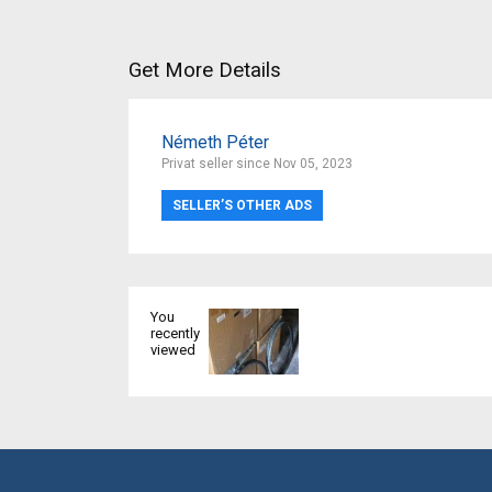
Get More Details
Németh Péter
Privat seller since Nov 05, 2023
SELLER’S OTHER ADS
You
recently
viewed