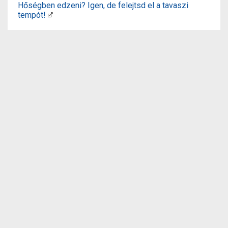
Hőségben edzeni? Igen, de felejtsd el a tavaszi
tempót!