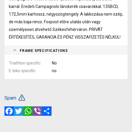
karral. Eredeti Campagnolo lánckerék csavarokkal. 135BCD,
172,5mm karhossz, négyszögtengely. A lakkozása nem szép,
de más baja nincs. Foxpost előre utalás után vagy
személyesen átvehető Székesfehérváron. PRIVÁT
ÉRTÉKESÍTÉS, GARANCIA ÉS PÉNZ VISSZAFIZETÉS NÉLKÜL!
FRAME SPECIFICATIONS
Triathlon specific
No
E-bike specific
no
Spam
Facebook
Twitter
WhatsApp
Viber
Share