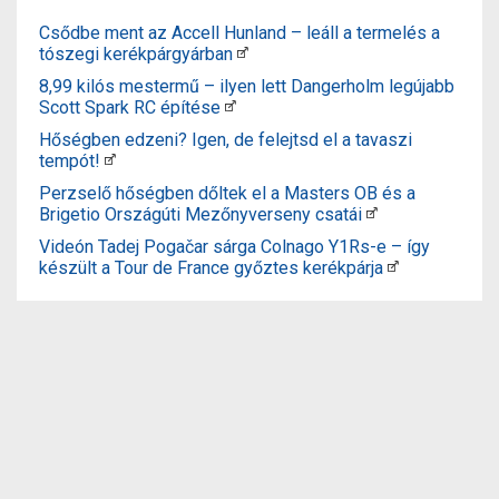
Csődbe ment az Accell Hunland – leáll a termelés a
tószegi kerékpárgyárban
8,99 kilós mestermű – ilyen lett Dangerholm legújabb
Scott Spark RC építése
Hőségben edzeni? Igen, de felejtsd el a tavaszi
tempót!
Perzselő hőségben dőltek el a Masters OB és a
Brigetio Országúti Mezőnyverseny csatái
Videón Tadej Pogačar sárga Colnago Y1Rs-e – így
készült a Tour de France győztes kerékpárja