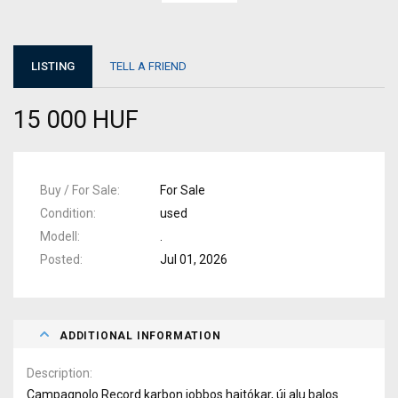
LISTING
TELL A FRIEND
15 000 HUF
Buy / For Sale
For Sale
Condition
used
Modell
.
Posted
Jul 01, 2026
ADDITIONAL INFORMATION
Description
Campagnolo Record karbon jobbos hajtókar, új alu balos