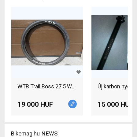
WTB Trail Boss 27.5 WTB Trail Boss 27.5 2db gu
Új karbon nyere
19 000 HUF
15 000 HUF
Bikemag.hu NEWS