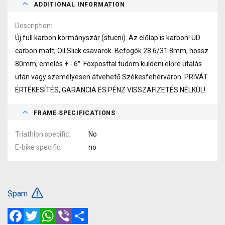
ADDITIONAL INFORMATION
Description
Új full karbon kormányszár (stucni). Az előlap is karbon! UD
carbon matt, Oil Slick csavarok. Befogók 28.6/31.8mm, hossz
80mm, emelés + - 6°. Foxposttal tudom küldeni előre utalás
után vagy személyesen átvehető Székesfehérváron. PRIVÁT
ÉRTÉKESÍTÉS, GARANCIA ÉS PÉNZ VISSZAFIZETÉS NÉLKÜL!
FRAME SPECIFICATIONS
Triathlon specific
No
E-bike specific
no
Spam
Facebook
Twitter
WhatsApp
Viber
Share