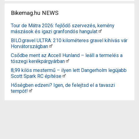
Bikemag.hu NEWS
Tour de Mátra 2026: fejlődő szervezés, kemény
mászások és igazi granfondós hangulat
BILO.gravel ULTRA: 210 kilométeres gravel kihívás vár
Horvátországban
Csődbe ment az Accell Hunland – leáll a termelés a
tószegi kerékpárgyárban
8,99 kilós mestermű – ilyen lett Dangerholm legújabb
Scott Spark RC építése
Hőségben edzeni? Igen, de felejtsd el a tavaszi
tempót!