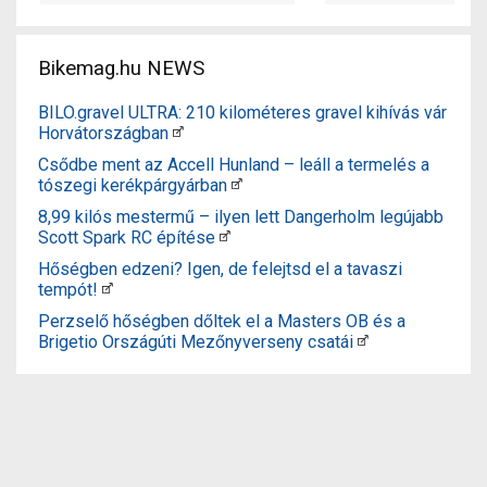
Bikemag.hu NEWS
BILO.gravel ULTRA: 210 kilométeres gravel kihívás vár
Horvátországban
Csődbe ment az Accell Hunland – leáll a termelés a
tószegi kerékpárgyárban
8,99 kilós mestermű – ilyen lett Dangerholm legújabb
Scott Spark RC építése
Hőségben edzeni? Igen, de felejtsd el a tavaszi
tempót!
Perzselő hőségben dőltek el a Masters OB és a
Brigetio Országúti Mezőnyverseny csatái