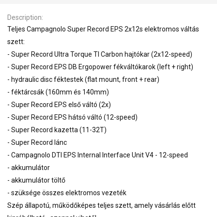
Description
Teljes Campagnolo Super Record EPS 2x12s elektromos váltás
szett:
- Super Record Ultra Torque TI Carbon hajtókar (2x12-speed)
- Super Record EPS DB Ergopower fékváltókarok (left + right)
- hydraulic disc féktestek (flat mount, front + rear)
- féktárcsák (160mm és 140mm)
- Super Record EPS első váltó (2x)
- Super Record EPS hátsó váltó (12-speed)
- Super Record kazetta (11-32T)
- Super Record lánc
- Campagnolo DTI EPS Internal Interface Unit V4 - 12-speed
- akkumulátor
- akkumulátor töltő
- szüksége összes elektromos vezeték
Szép állapotú, működőképes teljes szett, amely vásárlás előtt