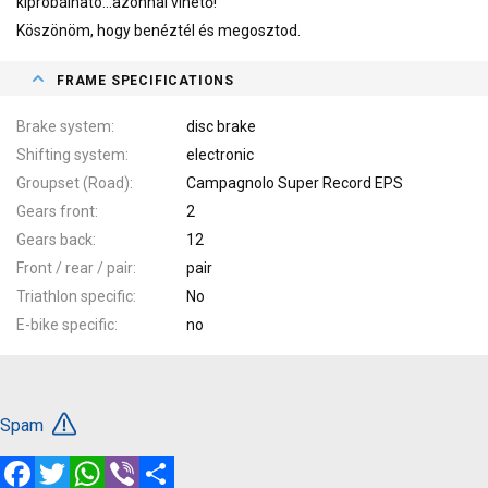
kipróbálható...azonnal vihető!
Köszönöm, hogy benéztél és megosztod.
FRAME SPECIFICATIONS
Brake system
disc brake
Shifting system
electronic
Groupset (Road)
Campagnolo Super Record EPS
Gears front
2
Gears back
12
Front / rear / pair
pair
Triathlon specific
No
E-bike specific
no
Spam
Facebook
Twitter
WhatsApp
Viber
Share