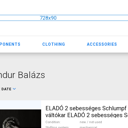
728x90
MPONENTS
CLOTHING
ACCESSORIES
ndur Balázs
:
DATE
ELADÓ 2 sebességes Schlumpf 
váltókar ELADÓ 2 sebességes 
Drive váltókar Mountain Bike C
Condition
new / not used
Shifting system
mechanical