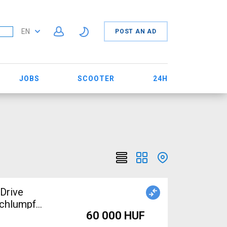
EN
POST AN AD
JOBS
SCOOTER
24H
Drive
Schlumpf
60 000 HUF
omponents,