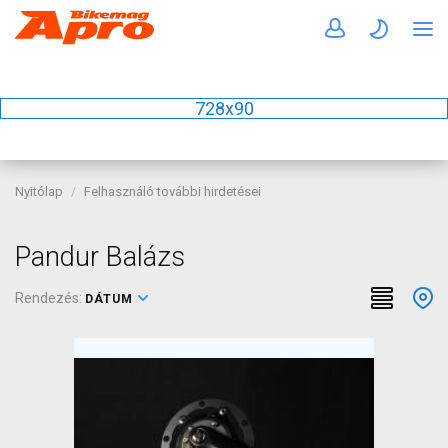
728x90
Nyitólap
Felhasználó további hirdetései
Pandur Balázs
Rendezés:
DÁTUM