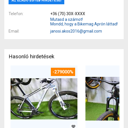
AZ ELADÓ EGYÉB HIRDETÉSEI
Telefon
+36 (70) 30X-XXXX
Mutasd a számot!
Mondd, hogy a Bikemag Aprón láttad!
Email
janosi.akos2016@gmail.com
Hasonló hirdetések
-279000%
-