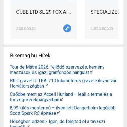
CUBE LTD SL 29 FOX AIR 29 SLX XT 3x10 Mount
SPECIALIZED TU
380 000 Ft
1 870 000 Ft
Bikemag.hu Hírek
Tour de Mátra 2026: fejlődő szervezés, kemény
mászások és igazi granfondós hangulat
BILO.gravel ULTRA: 210 kilométeres gravel kihívás vár
Horvátországban
Csődbe ment az Accell Hunland – leáll a termelés a
tószegi kerékpárgyárban
8,99 kilós mestermű – ilyen lett Dangerholm legújabb
Scott Spark RC építése
Hőségben edzeni? Igen, de felejtsd el a tavaszi
tempót!