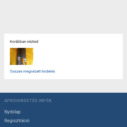
Korábban nézted
Összes megnézett hirdetés
APRÓHIRDETÉS INFÓK
Nyitólap
Regisztráció