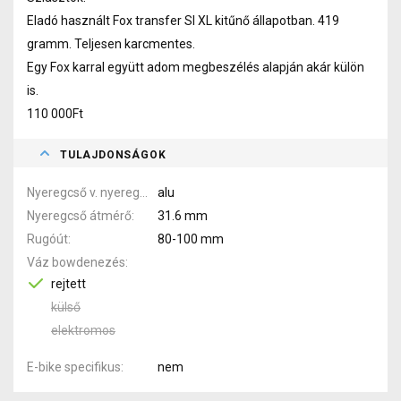
Eladó használt Fox transfer Sl XL kitűnő állapotban. 419
gramm. Teljesen karcmentes.
Egy Fox karral együtt adom megbeszélés alapján akár külön
is.
110 000Ft
TULAJDONSÁGOK
Nyeregcső v. nyereg pálca anyaga
alu
Nyeregcső átmérő
31.6 mm
Rugóút
80-100 mm
Váz bowdenezés
rejtett
külső
elektromos
E-bike specifikus
nem