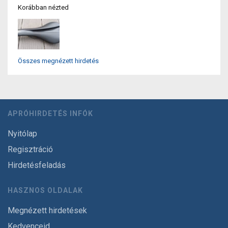
Korábban nézted
Összes megnézett hirdetés
APRÓHIRDETÉS INFÓK
Nyitólap
Regisztráció
Hirdetésfeladás
HASZNOS OLDALAK
Megnézett hirdetések
Kedvenceid