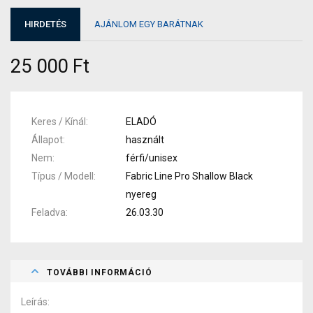
HIRDETÉS
AJÁNLOM EGY BARÁTNAK
25 000 Ft
Keres / Kínál
ELADÓ
Állapot
használt
Nem
férfi/unisex
Típus / Modell
Fabric Line Pro Shallow Black
nyereg
Feladva
26.03.30
TOVÁBBI INFORMÁCIÓ
Leírás