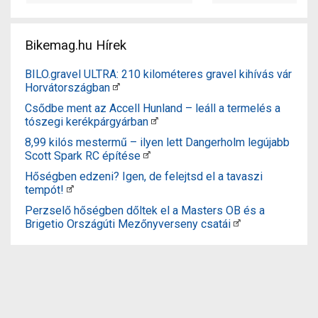
Bikemag.hu Hírek
BILO.gravel ULTRA: 210 kilométeres gravel kihívás vár
Horvátországban
Csődbe ment az Accell Hunland – leáll a termelés a
tószegi kerékpárgyárban
8,99 kilós mestermű – ilyen lett Dangerholm legújabb
Scott Spark RC építése
Hőségben edzeni? Igen, de felejtsd el a tavaszi
tempót!
Perzselő hőségben dőltek el a Masters OB és a
Brigetio Országúti Mezőnyverseny csatái