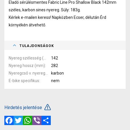
Eladó sérülésmentes Fabric Line Pro Shallow Black 142mm
széles, karbon sines nyereg. Súly: 183g.
Kérlek e-mailen keress! Napközben Ecser, délután Érd
környékén átvehető.
TULAJDONSÁGOK
Nyereg szélesség (mm)
142
Nyereg hossz (mm)
282
Nyeregcső v. nyereg pálca anyaga
karbon
E-bike specifikus
nem
Hirdetés jelentése
Facebook
Twitter
WhatsApp
Viber
Megosztás