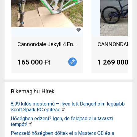
CANNONDALE Jek
165 000 Ft
1 269 000 Ft
Bikemag.hu Hírek
8,99 kilós mestermű – ilyen lett Dangerholm legújabb
Scott Spark RC építése
Hőségben edzeni? Igen, de felejtsd el a tavaszi
tempót!
Perzselő hőségben dőltek el a Masters OB és a