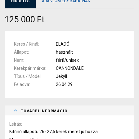
HIRDETÉS
AJÁNLOM EGY BARÁTNAK
125 000 Ft
Keres / Kínál
ELADÓ
Állapot
használt
Nem
férfi/unisex
Kerékpár márka
CANNONDALE
Típus / Modell
Jekyll
Feladva
26.04.29
TOVÁBBI INFORMÁCIÓ
Leírás
Kitűnő állapotú 26- 27,5 kérek méret jó hozzá.