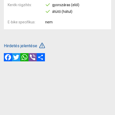
Kerék rögzítés
gyorszáras (elöl)
átütő (hátul)
E-bike specifikus
nem
Hirdetés jelentése
Facebook
Twitter
WhatsApp
Viber
Megosztás