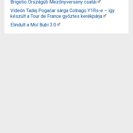
Brigetio Országúti Mezőnyverseny csatái
Videón Tadej Pogačar sárga Colnago Y1Rs-e – így
készült a Tour de France győztes kerékpárja
Elindult a Mol Bubi 3.0