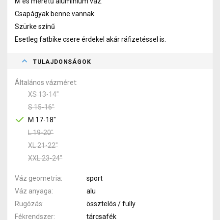
M es méretű alumínium váz.
Csapágyak benne vannak
Szürke színű
Esetleg fatbike csere érdekel akár ráfizetéssel is.
TULAJDONSÁGOK
Általános vázméret
XS 13-14"
S 15-16"
M 17-18"
L 19-20"
XL 21-22"
XXL 23-24"
Váz geometria
sport
Váz anyaga
alu
Rugózás
össztelós / fully
Fékrendszer
tárcsafék