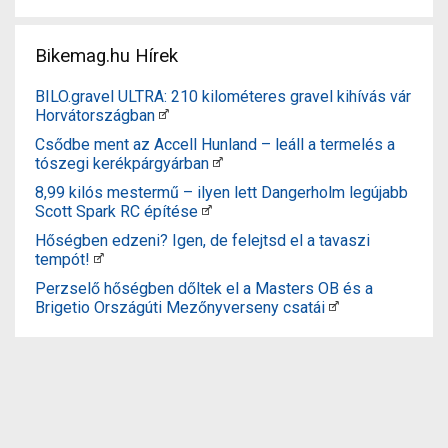
Bikemag.hu Hírek
BILO.gravel ULTRA: 210 kilométeres gravel kihívás vár
Horvátországban
Csődbe ment az Accell Hunland – leáll a termelés a
tószegi kerékpárgyárban
8,99 kilós mestermű – ilyen lett Dangerholm legújabb
Scott Spark RC építése
Hőségben edzeni? Igen, de felejtsd el a tavaszi
tempót!
Perzselő hőségben dőltek el a Masters OB és a
Brigetio Országúti Mezőnyverseny csatái