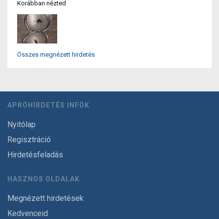
Korábban nézted
Összes megnézett hirdetés
APRÓHIRDETÉS INFÓK
Nyitólap
Regisztráció
Hirdetésfeladás
HASZNOS OLDALAK
Megnézett hirdetések
Kedvenceid