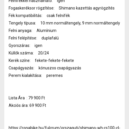
Felnifékkel használható: igen
Fogaskeréksor rögzítése: Shimano kazettás agyrögzítés
Fék kompatibilitás: csak felnifék
Tengely típusa: 10 mm normáltengely, 9 mm normáltengely
Felni anyaga: Alumínium
Felni felépítése: duplafalú
Gyorszáras: igen
Küllők száma: 20/24
Kerék színe: fekete-fekete-fekete
Csapágyazás: kónuszos csapágyazás
Perem kialakítása: peremes
Lista Ára : 79 900 Ft
Akciós ára: 69 900 Ft
https://ronabike.hu/fulcrum/orszaguti/shimano-wh-rs100-cl-