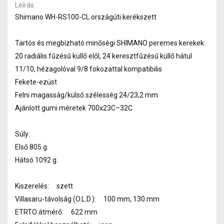
Leírás
Shimano WH-RS100-CL országúti kerékszett
Tartós és megbízható minőségi SHIMANO peremes kerekek
20 radiális fűzésű küllő elől, 24 keresztfűzésű küllő hátul
11/10, hézagolóval 9/8 fokozattal kompatibilis
Fekete-ezüst
Felni magasság/külső szélesség 24/23,2 mm
Ajánlott gumi méretek 700x23C–32C
Súly:
Első 805 g.
Hátsó 1092 g.
Kiszerelés: szett
Villasaru-távolság (O.L.D.): 100 mm, 130 mm
ETRTO átmérő: 622 mm