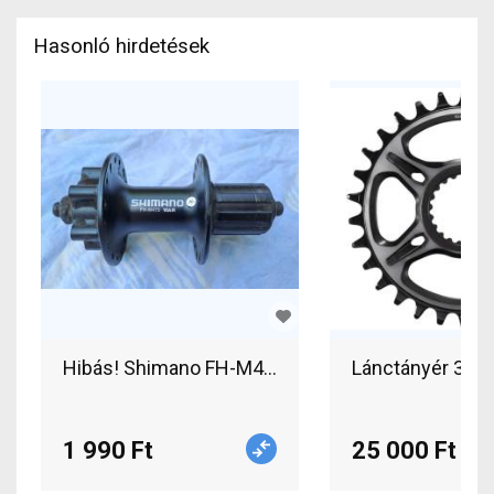
Hasonló hirdetések
Hibás! Shimano FH-M475 Viam hátsó kerékpár agy
Lánctányér 32T
1 990 Ft
25 000 Ft