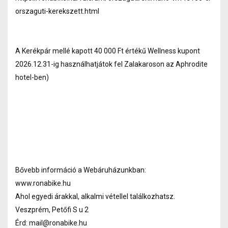
orszaguti-kerekszett.html
A Kerékpár mellé kapott 40 000 Ft értékű Wellness kupont
2026.12.31-ig használhatjátok fel Zalakaroson az Aphrodite
hotel-ben)
Bővebb információ a Webáruházunkban:
www.ronabike.hu
Ahol egyedi árakkal, alkalmi vétellel találkozhatsz.
Veszprém, Petőfi S u 2
Érd: mail@ronabike.hu