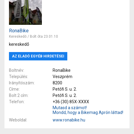
RonaBike
Kereskedő / Bolt óta 23.01.10
kereskedő
AZ ELADÓ EGYÉB HIRDETÉSEI
Boltnév
RonaBike
Település
Veszprém
Irányítószám
8200
Címe
Petőfi S. u. 2.
Bolt 2 cím
Petőfi S. u. 2.
Telefon
+36 (30) 85X-XXXX
Mutasd a számot!
Mondd, hogy a Bikemag Aprón láttad!
Weboldal
www.ronabike.hu