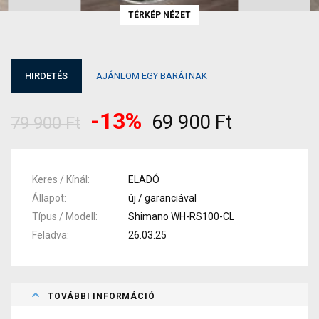
TÉRKÉP NÉZET
HIRDETÉS
AJÁNLOM EGY BARÁTNAK
-13%
69 900 Ft
79 900 Ft
Keres / Kínál
ELADÓ
Állapot
új / garanciával
Típus / Modell
Shimano WH-RS100-CL
Feladva
26.03.25
TOVÁBBI INFORMÁCIÓ