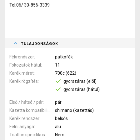
Tel:06/ 30-856-3339
TULAJDONSÁGOK
Fékrendszer
patkófék
Fokozatok hátul
11
Kerék méret
700c (622)
Kerék rögzítés
gyorszáras (elöl)
gyorszáras (hátul)
Első / hátsó / pár
pár
Kazetta kompatibilitás
shimano (kazettás)
Kerék rendszer
belsős
Felni anyaga
alu
Triatlon specifikus
Nem