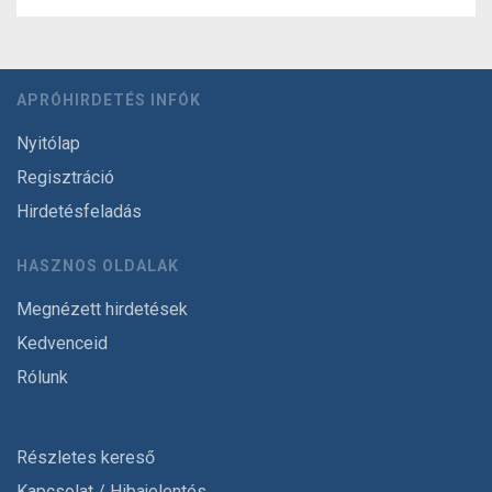
APRÓHIRDETÉS INFÓK
Nyitólap
Regisztráció
Hirdetésfeladás
HASZNOS OLDALAK
Megnézett hirdetések
Kedvenceid
Rólunk
Részletes kereső
Kapcsolat / Hibajelentés