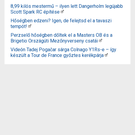
8,99 kilós mestermű – ilyen lett Dangerholm legújabb
Scott Spark RC építése
Hőségben edzeni? Igen, de felejtsd el a tavaszi
tempót!
Perzselő hőségben dőltek el a Masters OB és a
Brigetio Országúti Mezőnyverseny csatái
Videón Tadej Pogačar sárga Colnago Y1Rs-e – így
készült a Tour de France győztes kerékpárja