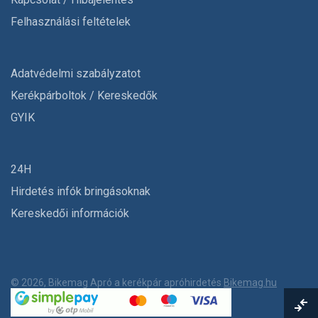
Felhasználási feltételek
Adatvédelmi szabályzatot
Kerékpárboltok / Kereskedők
GYIK
24H
Hirdetés infók bringásoknak
Kereskedői információk
© 2026, Bikemag Apró a kerékpár apróhirdetés
Bikemag.hu