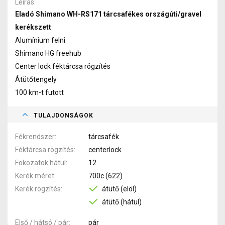
Leírás
Eladó Shimano WH-RS171 tárcsafékes országúti/gravel
kerékszett
Alumínium felni
Shimano HG freehub
Center lock féktárcsa rögzítés
Átütőtengely
100 km-t futott
TULAJDONSÁGOK
Fékrendszer
tárcsafék
Féktárcsa rögzítés
centerlock
Fokozatok hátul
12
Kerék méret
700c (622)
Kerék rögzítés
átütő (elöl)
átütő (hátul)
Első / hátsó / pár
pár