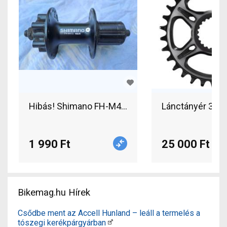
Hibás! Shimano FH-M475 Viam hátsó kerékpár agy
Lánctányér 32T
1 990 Ft
25 000 Ft
Bikemag.hu Hírek
Csődbe ment az Accell Hunland – leáll a termelés a
tószegi kerékpárgyárban