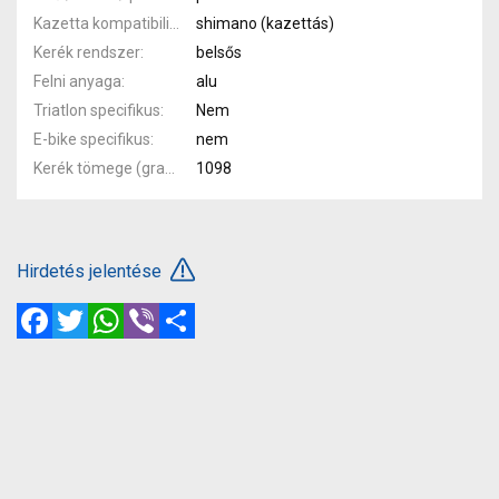
Kazetta kompatibilitás
shimano (kazettás)
Kerék rendszer
belsős
Felni anyaga
alu
Triatlon specifikus
Nem
E-bike specifikus
nem
Kerék tömege (gramm)
1098
Hirdetés jelentése
Facebook
Twitter
WhatsApp
Viber
Megosztás