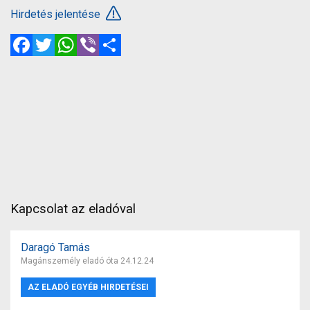
Hirdetés jelentése
Facebook
Twitter
WhatsApp
Viber
Megosztás
Kapcsolat az eladóval
Daragó Tamás
Magánszemély eladó óta 24.12.24
AZ ELADÓ EGYÉB HIRDETÉSEI