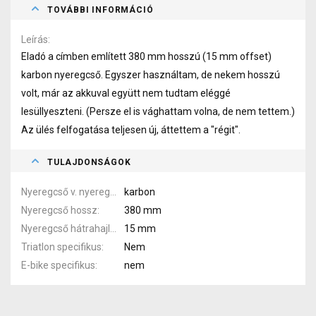
TOVÁBBI INFORMÁCIÓ
Leírás
Eladó a címben említett 380 mm hosszú (15 mm offset)
karbon nyeregcső. Egyszer használtam, de nekem hosszú
volt, már az akkuval együtt nem tudtam eléggé
lesüllyeszteni. (Persze el is vághattam volna, de nem tettem.)
Az ülés felfogatása teljesen új, áttettem a "régit".
TULAJDONSÁGOK
Nyeregcső v. nyereg pálca anyaga
karbon
Nyeregcső hossz
380 mm
Nyeregcső hátrahajlás
15 mm
Triatlon specifikus
Nem
E-bike specifikus
nem