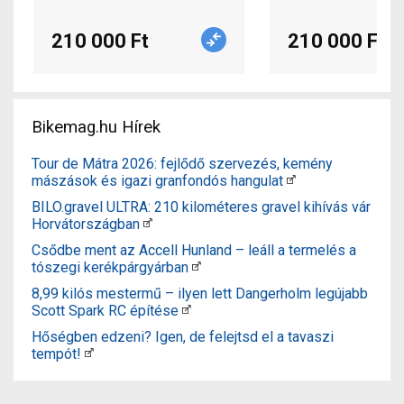
210 000 Ft
210 000 Ft
Bikemag.hu Hírek
Tour de Mátra 2026: fejlődő szervezés, kemény
mászások és igazi granfondós hangulat
BILO.gravel ULTRA: 210 kilométeres gravel kihívás vár
Horvátországban
Csődbe ment az Accell Hunland – leáll a termelés a
tószegi kerékpárgyárban
8,99 kilós mestermű – ilyen lett Dangerholm legújabb
Scott Spark RC építése
Hőségben edzeni? Igen, de felejtsd el a tavaszi
tempót!