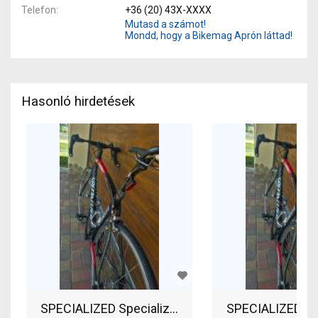
Telefon
+36 (20) 43X-XXXX
Mutasd a számot!
Mondd, hogy a Bikemag Aprón láttad!
Hasonló hirdetések
SPECIALIZE