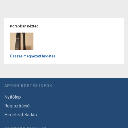
Korábban nézted
Összes megnézett hirdetés
APRÓHIRDETÉS INFÓK
Nyitólap
Regisztráció
Hirdetésfeladás