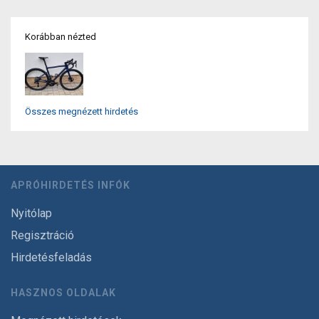
Korábban nézted
Összes megnézett hirdetés
APRÓHIRDETÉS INFÓK
Nyitólap
Regisztráció
Hirdetésfeladás
HASZNOS OLDALAK