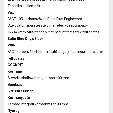
Technikai Jellemzők
Váz
FACT 10R karbonszövet, Rider First Engineered,
Szélcsatornában tesztelt, menetes középcsapágy,
12x142mm átütőtengely, flat-mount tárcsafék felfogatás
Satin Blue Onyx/Black
Villa
FACT karbon, 12x100mm átütőtengely, flat-mount tárcsafék
felfogatás
COCKPIT
Kormány
S-works shallow bend, karbon 400 mm
Bandázs
BBB ultra ribbon
Kormányszár
Tarmac integrált kormányszár 80 mm
Nyereg