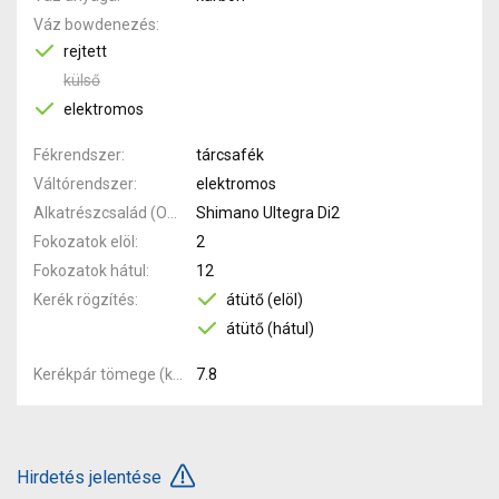
Váz bowdenezés
rejtett
külső
elektromos
Fékrendszer
tárcsafék
Váltórendszer
elektromos
Alkatrészcsalád (Outi)
Shimano Ultegra Di2
Fokozatok elöl
2
Fokozatok hátul
12
Kerék rögzítés
átütő (elöl)
átütő (hátul)
Kerékpár tömege (kg)
7.8
Hirdetés jelentése