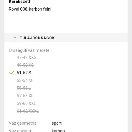
Kerékszett
Roval C38, karbon felni
TULAJDONSÁGOK
Országúti váz mérete
47-48 XXS
49-50 XS
51-52 S
53-54 M
55-56 L
57-58 XL
59-60 XXL
61-62 XXXL
Váz geometria
sport
Váz anyaga
karbon