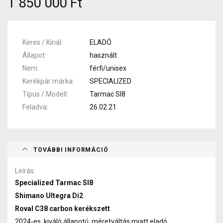
1 850 000 Ft
Keres / Kínál
ELADÓ
Állapot
használt
Nem
férfi/unisex
Kerékpár márka
SPECIALIZED
Típus / Modell
Tarmac Sl8
Feladva
26.02.21
TOVÁBBI INFORMÁCIÓ
Leírás
Specialized Tarmac Sl8
Shimano Ultegra Di2
Roval C38 carbon kerékszett
2024-es, kiváló állapotú, méretváltás miatt eladó.