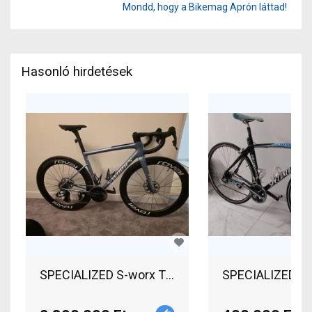
Mondd, hogy a Bikemag Aprón láttad!
Hasonló hirdetések
SPECIALIZED S-worx Tar
SPECIALIZED Ta