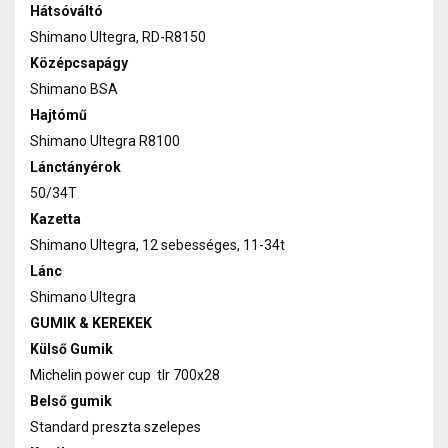
Hátsóváltó
Shimano Ultegra, RD-R8150
Középcsapágy
Shimano BSA
Hajtómű
Shimano Ultegra R8100
Lánctányérok
50/34T
Kazetta
Shimano Ultegra, 12 sebességes, 11-34t
Lánc
Shimano Ultegra
GUMIK & KEREKEK
Külső Gumik
Michelin power cup tlr 700x28
Belső gumik
Standard preszta szelepes