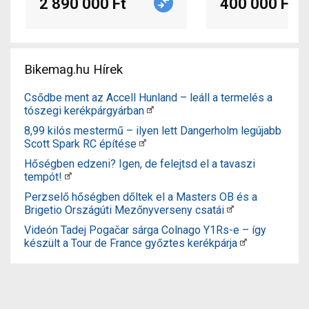
2 890 000 Ft
400 000 Ft
Bikemag.hu Hírek
Csődbe ment az Accell Hunland – leáll a termelés a
tószegi kerékpárgyárban
8,99 kilós mestermű – ilyen lett Dangerholm legújabb
Scott Spark RC építése
Hőségben edzeni? Igen, de felejtsd el a tavaszi
tempót!
Perzselő hőségben dőltek el a Masters OB és a
Brigetio Országúti Mezőnyverseny csatái
Videón Tadej Pogačar sárga Colnago Y1Rs-e – így
készült a Tour de France győztes kerékpárja