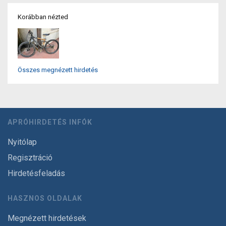
Korábban nézted
Összes megnézett hirdetés
APRÓHIRDETÉS INFÓK
Nyitólap
Regisztráció
Hirdetésfeladás
HASZNOS OLDALAK
Megnézett hirdetések