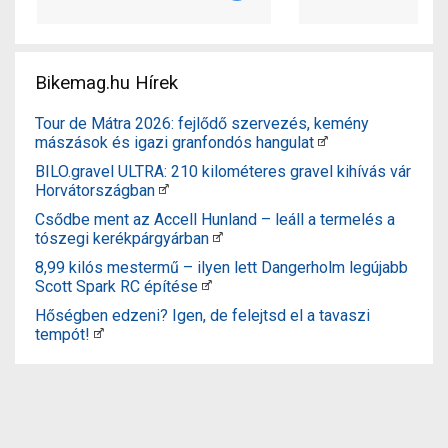
Bikemag.hu Hírek
Tour de Mátra 2026: fejlődő szervezés, kemény
mászások és igazi granfondós hangulat
BILO.gravel ULTRA: 210 kilométeres gravel kihívás vár
Horvátországban
Csődbe ment az Accell Hunland – leáll a termelés a
tószegi kerékpárgyárban
8,99 kilós mestermű – ilyen lett Dangerholm legújabb
Scott Spark RC építése
Hőségben edzeni? Igen, de felejtsd el a tavaszi
tempót!