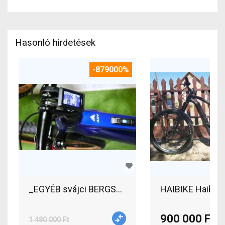
Hasonló hirdetések
-879000%
_EGYÉB svájci BERGSTROM 29 eFully BOSCH CX 3
HAIBIKE Haibike
900 000 Ft
1 480 000 Ft