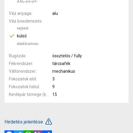
XXL 23-24"
Váz anyaga
alu
Váz bowdenezés
rejtett
külső
elektromos
Rugózás
össztelós / fully
Fékrendszer
tárcsafék
Váltórendszer
mechanikus
Fokozatok elöl
3
Fokozatok hátul
9
Kerékpár tömege (kg)
15
Hirdetés jelentése
Facebook
Twitter
WhatsApp
Viber
Megosztás