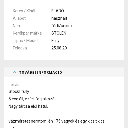
Keres / Kínál
ELADÓ
Állapot
használt
Nem
férfi/unisex
Kerékpár márka
STOLEN
Típus / Modell
Fully
Feladva
25.08.20
TOVÁBBI INFORMÁCIÓ
Leírás
Stöckli fully
5 éve áll, ezért foglalkozós.
Nagy tárcsa elől hátul.
vázméretet nemtom, én 175 vagyok és egy kicsit kicsi