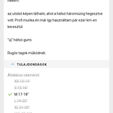
nekem.
az utolsó képen látható, ahol a hátsó háromszög hegesztve
volt. Profi munka én már így használtam pár ezer km-en
keresztül.
"új" hátsó gumi
Rugós tagok működnek.
TULAJDONSÁGOK
Általános vázméret
XS 13-14"
S 15-16"
M 17-18"
L 19-20"
XL 21-22"