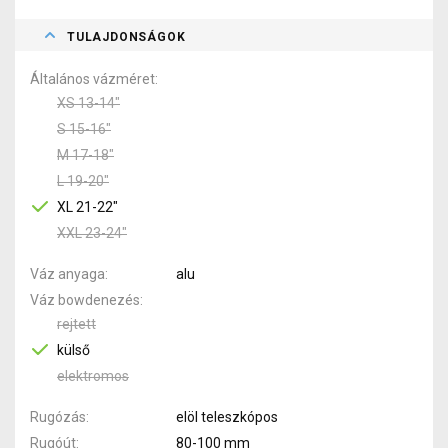
TULAJDONSÁGOK
Általános vázméret
XS 13-14"
S 15-16"
M 17-18"
L 19-20"
XL 21-22"
XXL 23-24"
Váz anyaga
alu
Váz bowdenezés
rejtett
külső
elektromos
Rugózás
elöl teleszkópos
Rugóút
80-100 mm