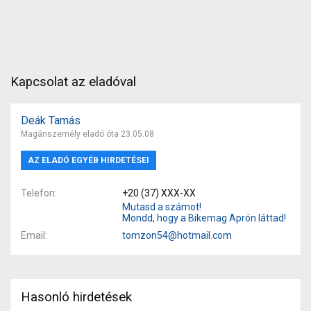
Kapcsolat az eladóval
Deák Tamás
Magánszemély eladó óta 23.05.08
AZ ELADÓ EGYÉB HIRDETÉSEI
Telefon
+20 (37) XXX-XX
Mutasd a számot!
Mondd, hogy a Bikemag Aprón láttad!
Email
tomzon54@hotmail.com
Hasonló hirdetések