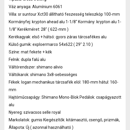
Váz anyaga: Alumínium 6061
Villa: sr suntour Xct30 állítható feszesség teleszkóp 100-mm
Kormányfej: krypton ahead alu 1-1/8" Kormány: krypton alu 1-
1/8" Kerékméret: 28" ( 622-mm )
Kerékagyak: első + hátsó: gyors záras tárcsafékes alu
Külső gumik: exploermarco 54x622 ( 29" 2.10 )
Színe: mat fekete + kék
Felnik: dupla falú alu
Váltórendszer: shimano alivio
Váltókarok: shimano 3x8-sebességes
Fékek: logan mechanikus tárcsafék elöl: 180-mm hátul: 160-
mm
Hajtóműcsapágy: Shimano Mono-Blok Pedálok: csapágyazott
alu
Nyereg: szivacsos selle royal
Markolatok: gumis Kiegészítők: kitámasztó, csengő, prizmák,
Állapota: Új ( azonnal használható )