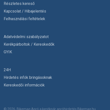
Részletes kereső
Kapcsolat / Hibajelentés
Felhasználási feltételek
Adatvédelmi szabályzatot
Kerékpárboltok / Kereskedők
GYIK
24H
Hirdetés infók bringásoknak
Kereskedői információk
© 2026, Bikemag Apró a kerékpár apróhirdetés
Bikemag.hu