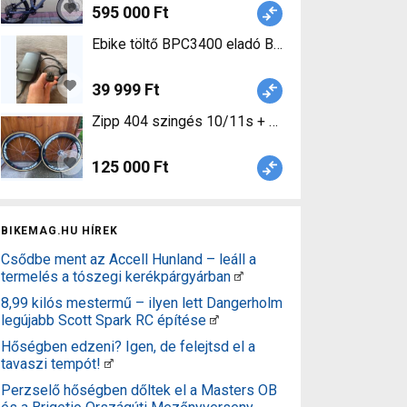
595 000 Ft
Ebike töltő BPC3400 eladó Bosch BPC3400 Lámpa
39 999 Ft
125 000 Ft
BIKEMAG.HU HÍREK
Csődbe ment az Accell Hunland – leáll a
termelés a tószegi kerékpárgyárban
8,99 kilós mestermű – ilyen lett Dangerholm
legújabb Scott Spark RC építése
Hőségben edzeni? Igen, de felejtsd el a
tavaszi tempót!
Perzselő hőségben dőltek el a Masters OB