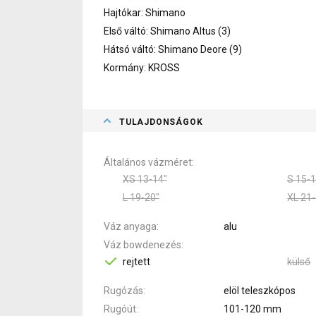
Hajtókar: Shimano
Első váltó: Shimano Altus (3)
Hátsó váltó: Shimano Deore (9)
Kormány: KROSS
TULAJDONSÁGOK
Általános vázméret
XS 13-14"
S 15-1
L 19-20"
XL 21-
Váz anyaga
alu
Váz bowdenezés
rejtett
külső
Rugózás
elöl teleszkópos
Rugóút
101-120 mm