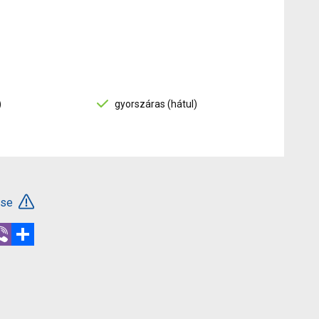
)
gyorszáras (hátul)
ése
r
hatsApp
Viber
Megosztás