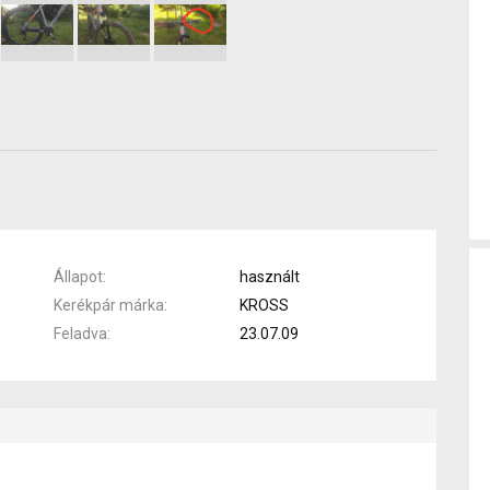
Állapot
használt
Kerékpár márka
KROSS
Feladva
23.07.09