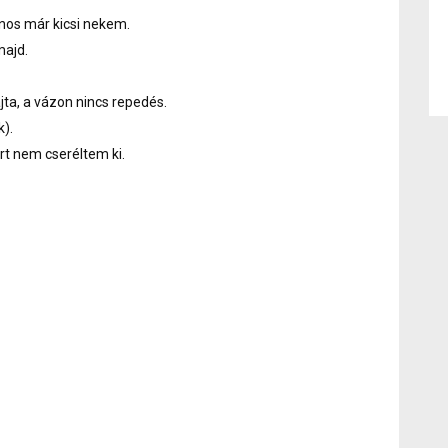
nos már kicsi nekem.
majd.
jta, a vázon nincs repedés.
k).
rt nem cseréltem ki.