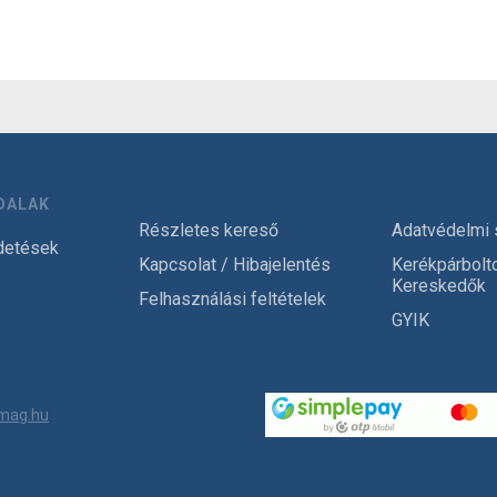
DALAK
Részletes kereső
Adatvédelmi 
detések
Kapcsolat / Hibajelentés
Kerékpárbolt
Kereskedők
Felhasználási feltételek
GYIK
mag.hu