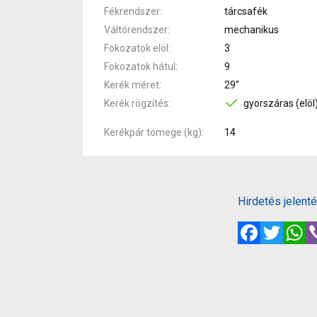
Fékrendszer
tárcsafék
Váltórendszer
mechanikus
Fokozatok elöl
3
Fokozatok hátul
9
Kerék méret
29"
Kerék rögzítés
gyorszáras (elöl
Kerékpár tömege (kg)
14
Hirdetés jelent
Facebook
Twitte
W