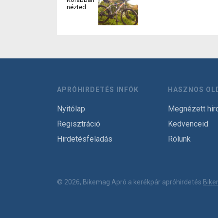
nézted
APRÓHIRDETÉS INFÓK
HASZNOS OL
Nyitólap
Megnézett hir
Regisztráció
Kedvenceid
Hirdetésfeladás
Rólunk
© 2026, Bikemag Apró a kerékpár apróhirdetés
Bike