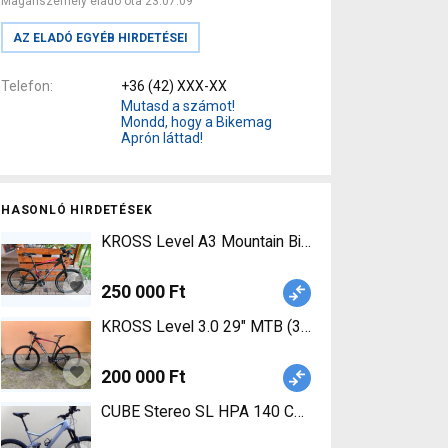
Magánszemély eladó óta 23.07.09
AZ ELADÓ EGYÉB HIRDETÉSEI
Telefon
+36 (42) XXX-XX
Mutasd a számot!
Mondd, hogy a Bikemag
Aprón láttad!
HASONLÓ HIRDETÉSEK
KROSS Level A3 Mountain Bike 26" elöl teleszk
250 000 Ft
KROSS Level 3.0 29" MTB (30th Anniversary 2020 
200 000 Ft
CUBE Stereo SL HPA 140 Carbon Mountain Bike 27