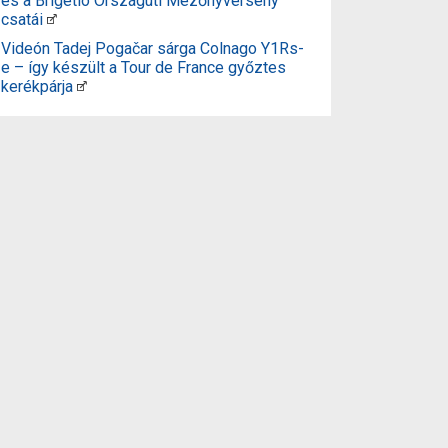
és a Brigetio Országúti Mezőnyverseny
csatái
Videón Tadej Pogačar sárga Colnago Y1Rs-
e – így készült a Tour de France győztes
kerékpárja