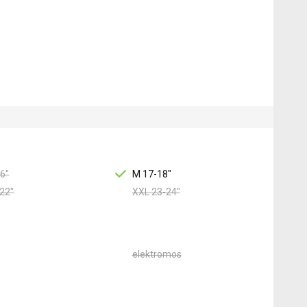
6"
M 17-18"
22"
XXL 23-24"
elektromos