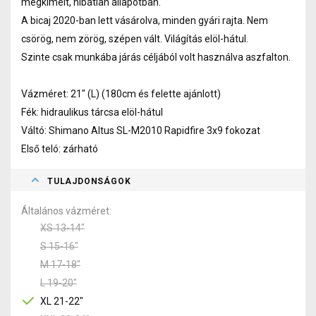
megkímélt, hibátlan állapotban.
A bicaj 2020-ban lett vásárolva, minden gyári rajta. Nem
csörög, nem zörög, szépen vált. Világítás elöl-hátul.
Szinte csak munkába járás céljából volt használva aszfalton.
Vázméret: 21" (L) (180cm és felette ajánlott)
Fék: hidraulikus tárcsa elöl-hátul
Váltó: Shimano Altus SL-M2010 Rapidfire 3x9 fokozat
Első teló: zárható
TULAJDONSÁGOK
Általános vázméret
XS 13-14"
S 15-16"
M 17-18"
L 19-20"
XL 21-22"