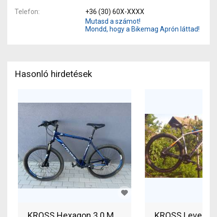
Telefon
+36 (30) 60X-XXXX
Mutasd a számot!
Mondd, hogy a Bikemag Aprón láttad!
Hasonló hirdetések
KROSS Hexagon 3.0 MTB 27.5" Mountain Bike 27.5
KROSS Level 4 M