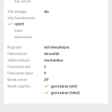
XXL 23-24"
Váz anyaga
alu
Váz bowdenezés
rejtett
külső
elektromos
Rugózás
elöl teleszkópos
Fékrendszer
tárcsafék
Váltórendszer
mechanikus
Fokozatok elöl
3
Fokozatok hátul
9
Kerék méret
29"
Kerék rögzítés
gyorszáras (elöl)
gyorszáras (hátul)