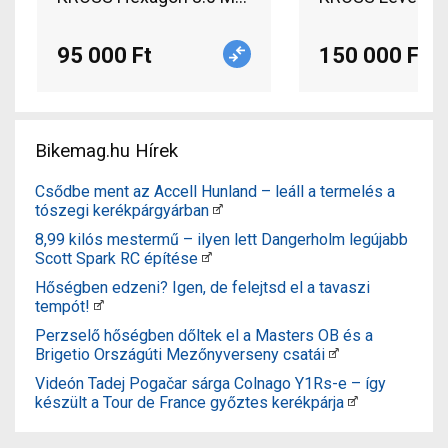
95 000 Ft
150 000 Ft
Bikemag.hu Hírek
Csődbe ment az Accell Hunland – leáll a termelés a
tószegi kerékpárgyárban
8,99 kilós mestermű – ilyen lett Dangerholm legújabb
Scott Spark RC építése
Hőségben edzeni? Igen, de felejtsd el a tavaszi
tempót!
Perzselő hőségben dőltek el a Masters OB és a
Brigetio Országúti Mezőnyverseny csatái
Videón Tadej Pogačar sárga Colnago Y1Rs-e – így
készült a Tour de France győztes kerékpárja