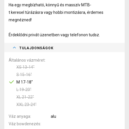
Ha egy megbízható, könnyű és masszív MTB-
t keresel túrázásra vagy hobbi montizásra, érdemes
megnézned!
Érdeklődni privát üzenetben vagy telefonon tudsz.
TULAJDONSÁGOK
Általános vázméret
XS 13-14"
S 15-16"
M 17-18"
L 19-20"
XL 21-22"
XXL 23-24"
Váz anyaga
alu
Váz bowdenezés