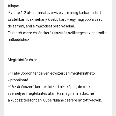
Állapot:
Évente 1-2 alkalommal szervizelve, mindig karbantartott.
Esztétikai hibák: néhány kisebb karc + egy nagyobb a vázon,
de semmi, ami a működést befolyásolná.
Fékbetét csere és lánckerék tisztítás szükséges az optimális
működéshez.
Megtekintés és ár:
✅ Tata-Sopron tengelyen egyszerűen megtekinthető,
kipróbálható.
✅ Az ár ésszerű keretek között alkuképes, de csak
személyes megtekintés után. Ha még nem láttad, ne
alkudozz telefonban! Cube Nulane cserére nyitott vagyok.