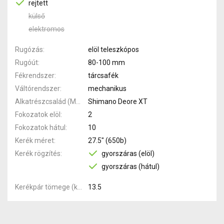
rejtett
külső
elektromos
Rugózás
elöl teleszkópos
Rugóút
80-100 mm
Fékrendszer
tárcsafék
Váltórendszer
mechanikus
Alkatrészcsalád (MTB)
Shimano Deore XT
Fokozatok elöl
2
Fokozatok hátul
10
Kerék méret
27.5" (650b)
Kerék rögzítés
gyorszáras (elöl)
gyorszáras (hátul)
Kerékpár tömege (kg)
13.5