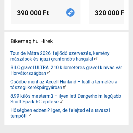
390 000 Ft
320 000 Ft
Bikemag.hu Hírek
Tour de Mátra 2026: fejlődő szervezés, kemény
mászások és igazi granfondós hangulat
BILO.gravel ULTRA: 210 kilométeres gravel kihívás vár
Horvátországban
Csődbe ment az Accell Hunland – leáll a termelés a
tószegi kerékpárgyárban
8,99 kilós mestermű – ilyen lett Dangerholm legújabb
Scott Spark RC építése
Hőségben edzeni? Igen, de felejtsd el a tavaszi
tempót!