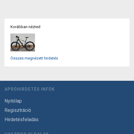
Korábban nézted
Összes megnézett hirdetés
APRÓHIRDETÉS INFÓK
Nyitólap
Regisztráció
Hirdetésfeladás