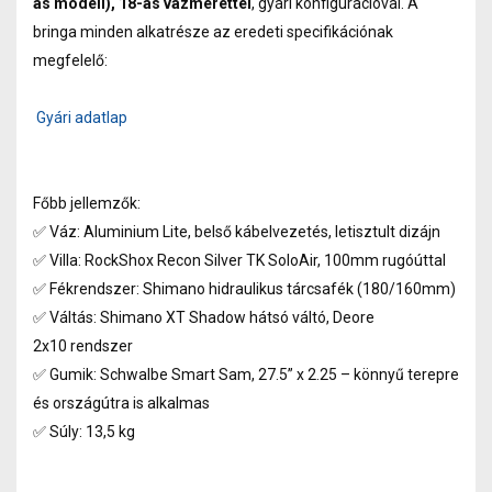
as modell), 18-as vázmérettel
, gyári konfigurációval. A
bringa minden alkatrésze az eredeti specifikációnak
megfelelő:
Gyári adatlap
Főbb jellemzők:
✅ Váz: Aluminium Lite, belső kábelvezetés, letisztult dizájn
✅ Villa: RockShox Recon Silver TK SoloAir, 100mm rugóúttal
✅ Fékrendszer: Shimano hidraulikus tárcsafék (180/160mm)
✅ Váltás: Shimano XT Shadow hátsó váltó, Deore
2x10 rendszer
✅ Gumik: Schwalbe Smart Sam, 27.5” x 2.25 – könnyű terepre
és országútra is alkalmas
✅ Súly: 13,5 kg