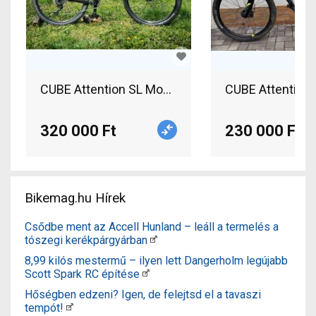
CUBE Attention SL Mountain Bike 29" elöl tele
CUBE Attention 
320 000 Ft
230 000 Ft
Bikemag.hu Hírek
Csődbe ment az Accell Hunland – leáll a termelés a
tószegi kerékpárgyárban
8,99 kilós mestermű – ilyen lett Dangerholm legújabb
Scott Spark RC építése
Hőségben edzeni? Igen, de felejtsd el a tavaszi
tempót!