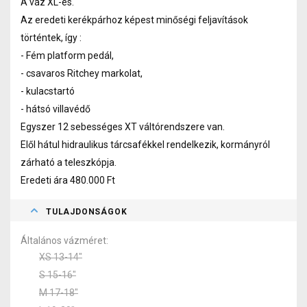
A váz XL-es.
Az eredeti kerékpárhoz képest minőségi feljavítások
történtek, így :
- Fém platform pedál,
- csavaros Ritchey markolat,
- kulacstartó
- hátsó villavédő
Egyszer 12 sebességes XT váltórendszere van.
Elől hátul hidraulikus tárcsafékkel rendelkezik, kormányról
zárható a teleszkópja.
Eredeti ára 480.000 Ft
TULAJDONSÁGOK
Általános vázméret
XS 13-14"
S 15-16"
M 17-18"