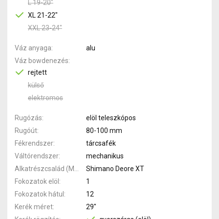
L 19-20"
XL 21-22"
XXL 23-24"
Váz anyaga
alu
Váz bowdenezés
rejtett
külső
elektromos
Rugózás
elöl teleszkópos
Rugóút
80-100 mm
Fékrendszer
tárcsafék
Váltórendszer
mechanikus
Alkatrészcsalád (MTB)
Shimano Deore XT
Fokozatok elöl
1
Fokozatok hátul
12
Kerék méret
29"