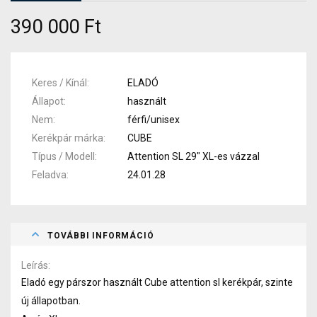
390 000 Ft
Keres / Kínál
ELADÓ
Állapot
használt
Nem
férfi/unisex
Kerékpár márka
CUBE
Típus / Modell
Attention SL 29" XL-es vázzal
Feladva
24.01.28
TOVÁBBI INFORMÁCIÓ
Leírás
Eladó egy párszor használt Cube attention sl kerékpár, szinte
új állapotban.