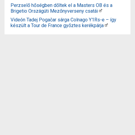
Perzselő hőségben dőltek el a Masters OB és a
Brigetio Országúti Mezőnyverseny csatái
Videón Tadej Pogačar sárga Colnago Y1Rs-e – így
készült a Tour de France győztes kerékpárja