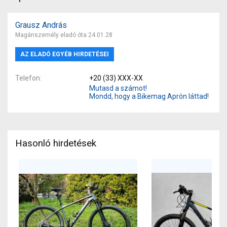
Grausz András
Magánszemély eladó óta 24.01.28
AZ ELADÓ EGYÉB HIRDETÉSEI
Telefon
+20 (33) XXX-XX
Mutasd a számot!
Mondd, hogy a Bikemag Aprón láttad!
Hasonló hirdetések