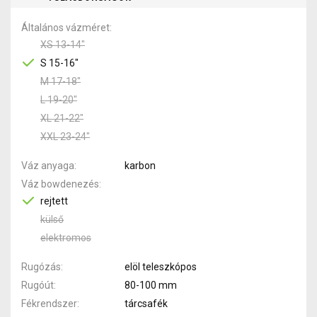
Általános vázméret
XS 13-14"
S 15-16"
M 17-18"
L 19-20"
XL 21-22"
XXL 23-24"
Váz anyaga
karbon
Váz bowdenezés
rejtett
külső
elektromos
Rugózás
elöl teleszkópos
Rugóút
80-100 mm
Fékrendszer
tárcsafék