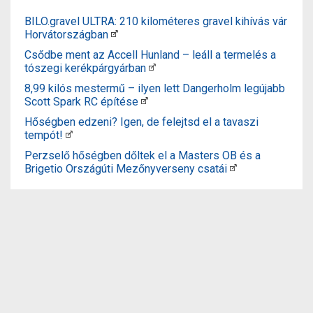
BILO.gravel ULTRA: 210 kilométeres gravel kihívás vár
Horvátországban
Csődbe ment az Accell Hunland – leáll a termelés a
tószegi kerékpárgyárban
8,99 kilós mestermű – ilyen lett Dangerholm legújabb
Scott Spark RC építése
Hőségben edzeni? Igen, de felejtsd el a tavaszi
tempót!
Perzselő hőségben dőltek el a Masters OB és a
Brigetio Országúti Mezőnyverseny csatái