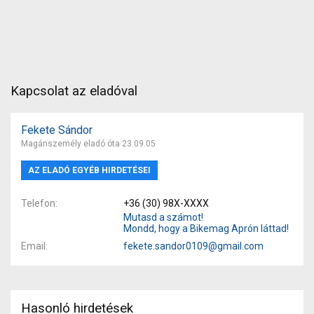
Kapcsolat az eladóval
Fekete Sándor
Magánszemély eladó óta 23.09.05
AZ ELADÓ EGYÉB HIRDETÉSEI
Telefon
+36 (30) 98X-XXXX
Mutasd a számot!
Mondd, hogy a Bikemag Aprón láttad!
Email
fekete.sandor0109@gmail.com
Hasonló hirdetések