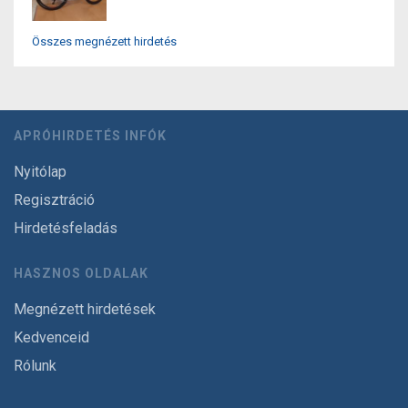
Összes megnézett hirdetés
APRÓHIRDETÉS INFÓK
Nyitólap
Regisztráció
Hirdetésfeladás
HASZNOS OLDALAK
Megnézett hirdetések
Kedvenceid
Rólunk