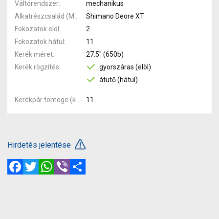
Váltórendszer
mechanikus
Alkatrészcsalád (MTB)
Shimano Deore XT
Fokozatok elöl
2
Fokozatok hátul
11
Kerék méret
27.5" (650b)
Kerék rögzítés
gyorszáras (elöl)
átütő (hátul)
Kerékpár tömege (kg)
11
Hirdetés jelentése
Facebook
Twitter
WhatsApp
Viber
Megosztás