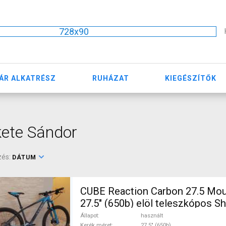
728x90
ÁR ALKATRÉSZ
RUHÁZAT
KIEGÉSZÍTŐK
ete Sándor
zés:
DÁTUM
CUBE Reaction Carbon 27.5 Mou
27.5" (650b) elöl teleszkópos 
XT használt ELADÓ
Állapot
használt
Kerék méret
27.5" (650b)