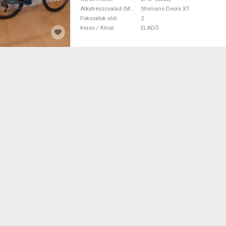
Alkatrészcsalád (MTB)
Shimano Deore XT
Fokozatok elöl
2
Keres / Kínál
ELADÓ