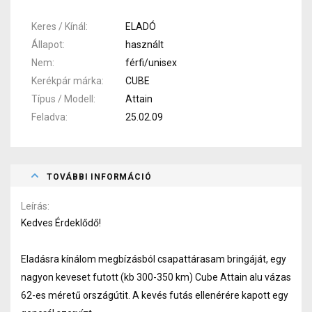
Keres / Kínál
ELADÓ
Állapot
használt
Nem
férfi/unisex
Kerékpár márka
CUBE
Típus / Modell
Attain
Feladva
25.02.09
TOVÁBBI INFORMÁCIÓ
Leírás
Kedves Érdeklődő!
Eladásra kínálom megbízásból csapattárasam bringáját, egy
nagyon keveset futott (kb 300-350 km) Cube Attain alu vázas
62-es méretű országútit. A kevés futás ellenérére kapott egy