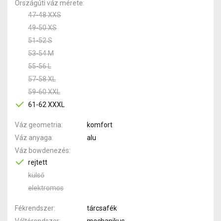
Országúti váz mérete
47-48 XXS
49-50 XS
51-52 S
53-54 M
55-56 L
57-58 XL
59-60 XXL
61-62 XXXL
Váz geometria
komfort
Váz anyaga
alu
Váz bowdenezés
rejtett
külső
elektromos
Fékrendszer
tárcsafék
Váltórendszer
mechanikus