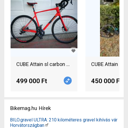
CUBE Attain sl carbon Országúti Shimano Ultegra
499 000 Ft
450 000 Ft
Bikemag.hu Hírek
BILO.gravel ULTRA: 210 kilométeres gravel kihívás vár
Horvátországban