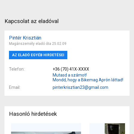
Kapcsolat az eladóval
Pintér Krisztián
Magánszemély eladó óta 25.02.09
AZ ELADÓ EGYÉB HIRDETÉSEI
Telefon
+36 (70) 41X-XXXX
Mutasd a számot!
Mondd, hogy a Bikemag Aprón láttad!
Email
pinterkrisztian23@gmail.com
Hasonló hirdetések