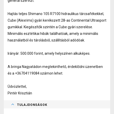
generál szervízt.
Hajtás teljes Shimano 105 R7100 hidraulikus tárcsafékekkel,
Cube (Alexrims) gyári kerékszett 28-as Continental Ultrasport
gumikkal. Kiegészítők szintén a Cube gyári szerelése.
Minimális esztétikai hibák találhatóak, amely a minimális
használatból és tárolásból, szállításból adódóak.
Irányár: 500.000 forint, amely helyszínen alkuképes.
A bringa Nagyatádon megtekinthető, érdeklődni üzenetben
és a +36704119084 számon lehet.
Üdvözlettel,
Pintér Krisztián
TULAJDONSÁGOK