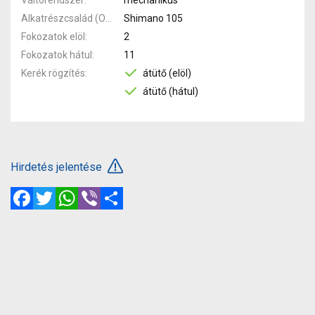
Alkatrészcsalád (Outi)
Shimano 105
Fokozatok elöl
2
Fokozatok hátul
11
Kerék rögzítés
átütő (elöl)
átütő (hátul)
Hirdetés jelentése
Facebook
Twitter
WhatsApp
Viber
Megosztás