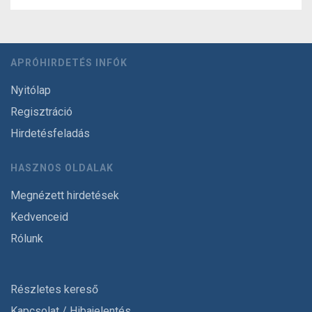
APRÓHIRDETÉS INFÓK
Nyitólap
Regisztráció
Hirdetésfeladás
HASZNOS OLDALAK
Megnézett hirdetések
Kedvenceid
Rólunk
Részletes kereső
Kapcsolat / Hibajelentés