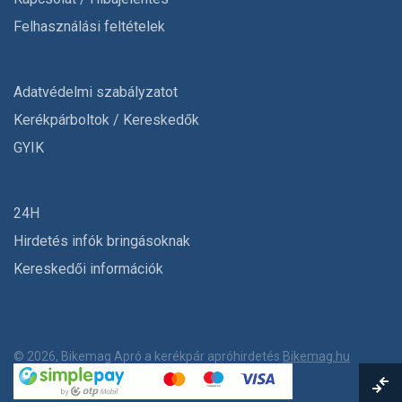
Felhasználási feltételek
Adatvédelmi szabályzatot
Kerékpárboltok / Kereskedők
GYIK
24H
Hirdetés infók bringásoknak
Kereskedői információk
© 2026, Bikemag Apró a kerékpár apróhirdetés
Bikemag.hu