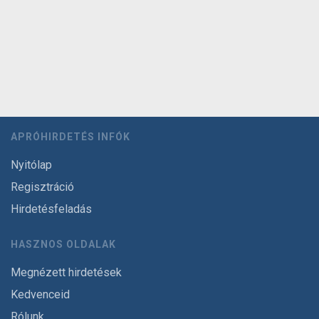
APRÓHIRDETÉS INFÓK
Nyitólap
Regisztráció
Hirdetésfeladás
HASZNOS OLDALAK
Megnézett hirdetések
Kedvenceid
Rólunk