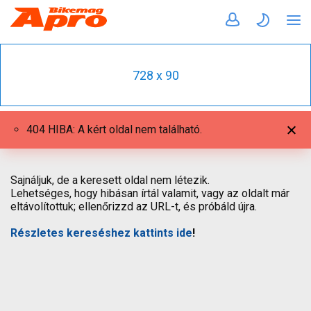
728 x 90
404 HIBA: A kért oldal nem található.
Sajnáljuk, de a keresett oldal nem létezik.
Lehetséges, hogy hibásan írtál valamit, vagy az oldalt már
eltávolítottuk; ellenőrizzd az URL-t, és próbáld újra.
Részletes kereséshez kattints ide
!