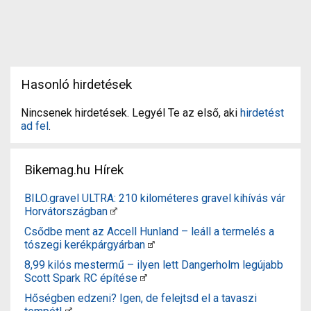
Hasonló hirdetések
Nincsenek hirdetések. Legyél Te az első, aki
hirdetést
ad fel
.
Bikemag.hu Hírek
BILO.gravel ULTRA: 210 kilométeres gravel kihívás vár
Horvátországban
Csődbe ment az Accell Hunland – leáll a termelés a
tószegi kerékpárgyárban
8,99 kilós mestermű – ilyen lett Dangerholm legújabb
Scott Spark RC építése
Hőségben edzeni? Igen, de felejtsd el a tavaszi