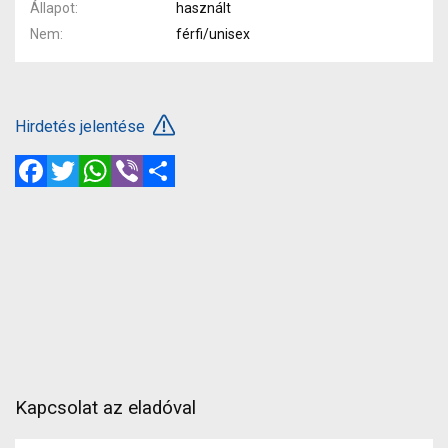
Állapot
használt
Nem
férfi/unisex
Hirdetés jelentése
Facebook
Twitter
WhatsApp
Viber
Megosztás
Kapcsolat az eladóval