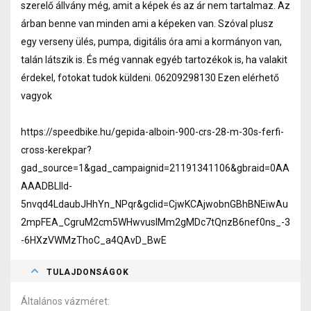
szerelő állvány még, amit a képek és az ár nem tartalmaz. Az
árban benne van minden ami a képeken van. Szóval plusz
egy verseny ülés, pumpa, digitális óra ami a kormányon van,
talán látszik is. És még vannak egyéb tartozékok is, ha valakit
érdekel, fotokat tudok küldeni. 06209298130 Ezen elérhető
vagyok
https://speedbike.hu/gepida-alboin-900-crs-28-m-30s-ferfi-
cross-kerekpar?
gad_source=1&gad_campaignid=21191341106&gbraid=0AA
AAADBLlId-
5nvqd4LdaubJHhYn_NPqr&gclid=CjwKCAjwobnGBhBNEiwAu
2mpFEA_CgruM2cm5WHwvuslMm2gMDc7tQnzB6nef0ns_-3
-6HXzVWMzThoC_a4QAvD_BwE
TULAJDONSÁGOK
Általános vázméret