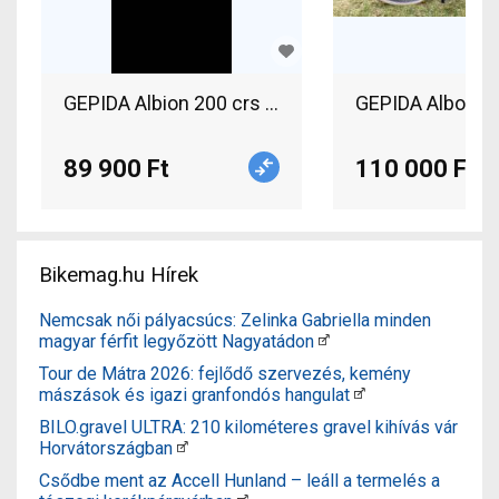
GEPIDA Albion 200 crs Trekking/cross v-fék has
GEPIDA Alboin C
89 900 Ft
110 000 Ft
Bikemag.hu Hírek
Nemcsak női pályacsúcs: Zelinka Gabriella minden
magyar férfit legyőzött Nagyatádon
Tour de Mátra 2026: fejlődő szervezés, kemény
mászások és igazi granfondós hangulat
BILO.gravel ULTRA: 210 kilométeres gravel kihívás vár
Horvátországban
Csődbe ment az Accell Hunland – leáll a termelés a