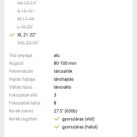
XS 13-14"
S 15-16"
M 17-18"
L 19-20"
XL 21-22"
XXL 23-24"
Váz anyaga
alu
Rugóút
80-100 mm
Fékrendszer
tárcsafék
Hajtás fajtája
lánchajtás
Váltás típus
láncváltó
Fokozatok elöl
3
Fokozatok hátul
8
Kerék méret
27.5" (650b)
Kerék rögzítés
gyorszáras (elöl)
gyorszáras (hátul)