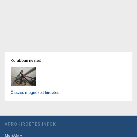
Korábban nézted
Összes megnézett hirdetés
APRÓHIRDETÉS INFÓK
Nyitólap