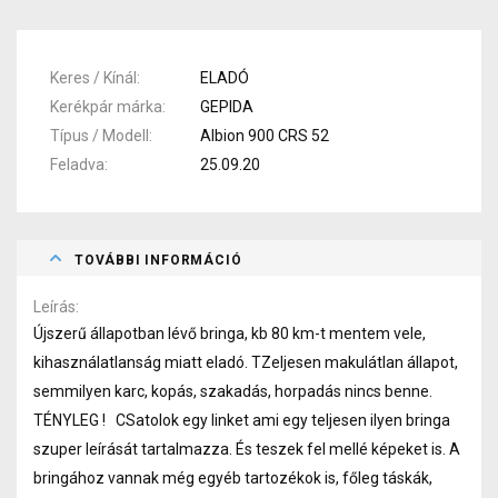
Keres / Kínál
ELADÓ
Kerékpár márka
GEPIDA
Típus / Modell
Albion 900 CRS 52
Feladva
25.09.20
TOVÁBBI INFORMÁCIÓ
Leírás
Újszerű állapotban lévő bringa, kb 80 km-t mentem vele,
kihasználatlanság miatt eladó. TZeljesen makulátlan állapot,
semmilyen karc, kopás, szakadás, horpadás nincs benne.
TÉNYLEG ! CSatolok egy linket ami egy teljesen ilyen bringa
szuper leírását tartalmazza. És teszek fel mellé képeket is. A
bringához vannak még egyéb tartozékok is, főleg táskák,