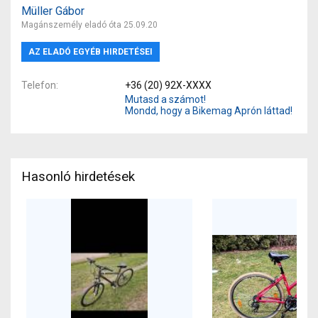
Müller Gábor
Magánszemély eladó óta 25.09.20
AZ ELADÓ EGYÉB HIRDETÉSEI
Telefon
+36 (20) 92X-XXXX
Mutasd a számot!
Mondd, hogy a Bikemag Aprón láttad!
Hasonló hirdetések