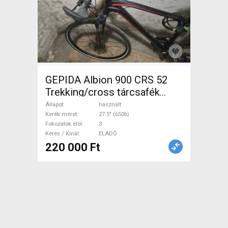
GEPIDA Albion 900 CRS 52
Trekking/cross tárcsafék
használt ELADÓ
Állapot
használt
Kerék méret
27.5" (650b)
Fokozatok elöl
3
Keres / Kínál
ELADÓ
220 000 Ft