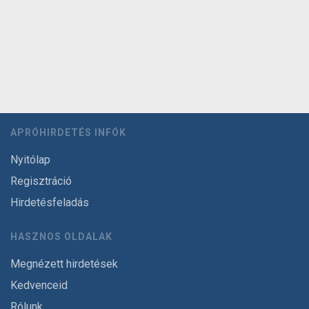
APRÓHIRDETÉS INFÓK
Nyitólap
Regisztráció
Hirdetésfeladás
HASZNOS OLDALAK
Megnézett hirdetések
Kedvenceid
Rólunk