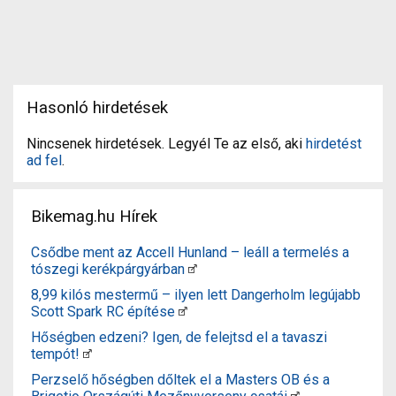
Hasonló hirdetések
Nincsenek hirdetések. Legyél Te az első, aki
hirdetést
ad fel
.
Bikemag.hu Hírek
Csődbe ment az Accell Hunland – leáll a termelés a
tószegi kerékpárgyárban
8,99 kilós mestermű – ilyen lett Dangerholm legújabb
Scott Spark RC építése
Hőségben edzeni? Igen, de felejtsd el a tavaszi
tempót!
Perzselő hőségben dőltek el a Masters OB és a