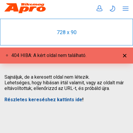
728 x 90
404 HIBA: A kért oldal nem található.
Sajnáljuk, de a keresett oldal nem létezik.
Lehetséges, hogy hibásan írtál valamit, vagy az oldalt már
eltávolítottuk; ellenőrizzd az URL-t, és próbáld újra.
Részletes kereséshez kattints ide
!