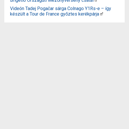
Brigetio Országúti Mezőnyverseny csatái
Videón Tadej Pogačar sárga Colnago Y1Rs-e – így
készült a Tour de France győztes kerékpárja