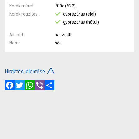
Kerék méret
700c (622)
Kerék rögzítés
gyorszáras (elöl)
gyorszáras (hátul)
Állapot
használt
Nem
női
Hirdetés jelentése
Facebook
Twitter
WhatsApp
Viber
Megosztás