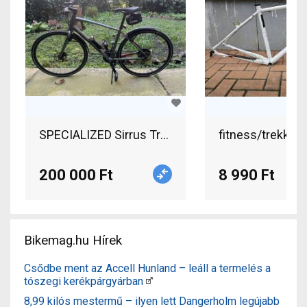
SPECIALIZED Sirrus Trekking/cross tárcsafék ha
fitness/trekking
200 000 Ft
8 990 Ft
Bikemag.hu Hírek
Csődbe ment az Accell Hunland – leáll a termelés a
tószegi kerékpárgyárban
8,99 kilós mestermű – ilyen lett Dangerholm legújabb