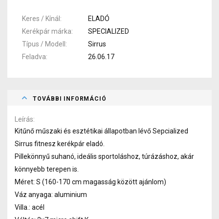
Keres / Kínál
ELADÓ
Kerékpár márka
SPECIALIZED
Típus / Modell
Sirrus
Feladva
26.06.17
TOVÁBBI INFORMÁCIÓ
Leírás
Kitűnő műszaki és esztétikai állapotban lévő Sepcialized
Sirrus fitnesz kerékpár eladó.
Pillekönnyű suhanó, ideális sportoláshoz, túrázáshoz, akár
könnyebb terepen is.
Méret: S (160-170 cm magasság között ajánlom)
Váz anyaga: aluminium
Villa.: acél