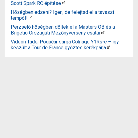
Scott Spark RC építése
Hőségben edzeni? Igen, de felejtsd el a tavaszi
tempót!
Perzselő hőségben dőltek el a Masters OB és a
Brigetio Országúti Mezőnyverseny csatái
Videón Tadej Pogačar sárga Colnago Y1Rs-e – így
készült a Tour de France győztes kerékpárja