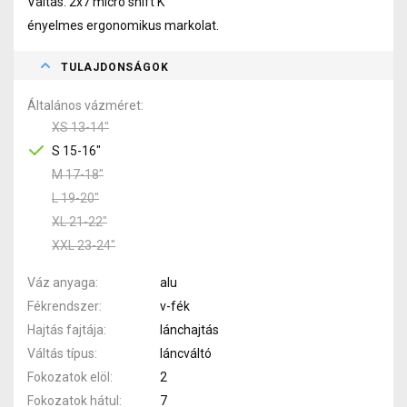
Váltás: 2x7 micro shift K
ényelmes ergonomikus markolat.
TULAJDONSÁGOK
Általános vázméret
XS 13-14"
S 15-16"
M 17-18"
L 19-20"
XL 21-22"
XXL 23-24"
Váz anyaga
alu
Fékrendszer
v-fék
Hajtás fajtája
lánchajtás
Váltás típus
láncváltó
Fokozatok elöl
2
Fokozatok hátul
7