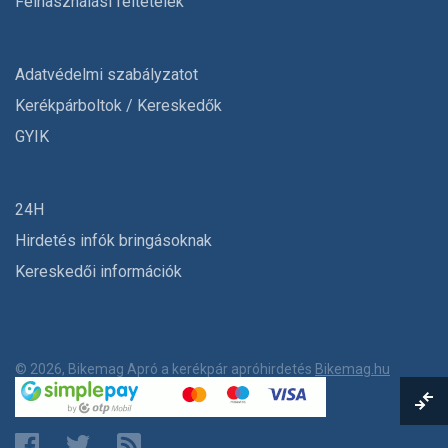
Felhasználási feltételek
Adatvédelmi szabályzatot
Kerékpárboltok / Kereskedők
GYIK
24H
Hirdetés infók bringásoknak
Kereskedői információk
© 2026, Bikemag Apró a kerékpár apróhirdetés
Bikemag.hu