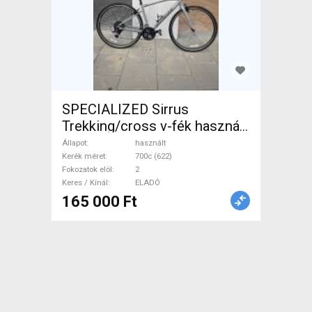
SPECIALIZED Sirrus
Trekking/cross v-fék használt
ELADÓ
Állapot
használt
Kerék méret
700c (622)
Fokozatok elöl
2
Keres / Kínál
ELADÓ
165 000 Ft