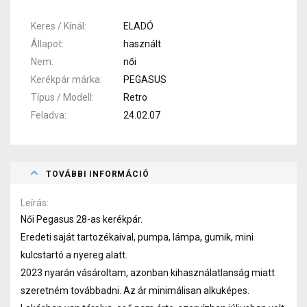
Keres / Kínál
ELADÓ
Állapot
használt
Nem
női
Kerékpár márka
PEGASUS
Típus / Modell
Retro
Feladva
24.02.07
TOVÁBBI INFORMÁCIÓ
Leírás
Női Pegasus 28-as kerékpár.
Eredeti saját tartozékaival, pumpa, lámpa, gumik, mini
kulcstartó a nyereg alatt.
2023 nyarán vásároltam, azonban kihasználatlanság miatt
szeretném továbbadni. Az ár minimálisan alkuképes.