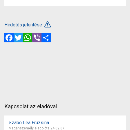
Hirdetés jelentése
Facebook
Twitter
WhatsApp
Viber
Megosztás
Kapcsolat az eladóval
Szabó Lea Fruzsina
Magánszemély eladó óta 24.02.07