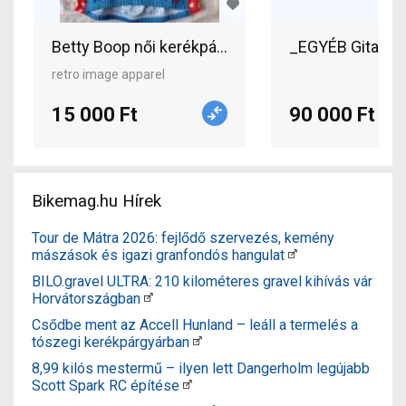
Betty Boop női kerékpáros mez
_EGYÉB Gitanes 
retro image apparel
15 000 Ft
90 000 Ft
Bikemag.hu Hírek
Tour de Mátra 2026: fejlődő szervezés, kemény
mászások és igazi granfondós hangulat
BILO.gravel ULTRA: 210 kilométeres gravel kihívás vár
Horvátországban
Csődbe ment az Accell Hunland – leáll a termelés a
tószegi kerékpárgyárban
8,99 kilós mestermű – ilyen lett Dangerholm legújabb
Scott Spark RC építése