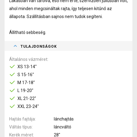
Lakásban van tárolva, eső nem érte, szervízben júliusban volt,
ahol minden megcsináltak rajta, így teljesen kitűnő az
állapota. Szállításban sajnos nem tudok segíteni.
Állítható sebbeség.
TULAJDONSÁGOK
Általános vázméret
XS 13-14"
S 15-16"
M 17-18"
L 19-20"
XL 21-22"
XXL 23-24"
Hajtás fajtája
lánchajtás
Váltás típus
láncváltó
Kerék méret
28"