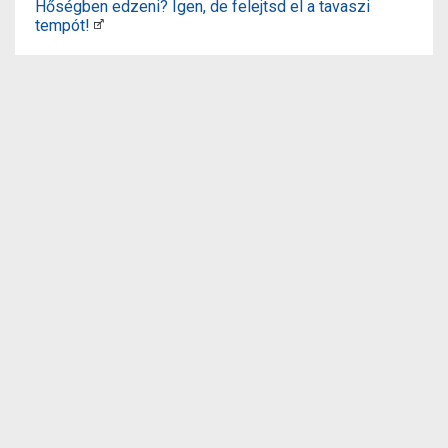
Hőségben edzeni? Igen, de felejtsd el a tavaszi
tempót!