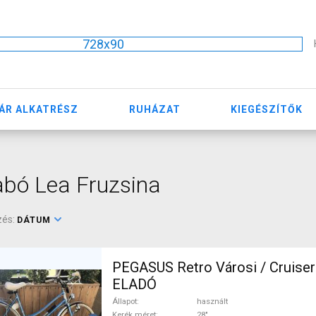
728x90
ÁR ALKATRÉSZ
RUHÁZAT
KIEGÉSZÍTŐK
bó Lea Fruzsina
zés:
DÁTUM
PEGASUS Retro Városi / Cruiser
ELADÓ
Állapot
használt
Kerék méret
28"