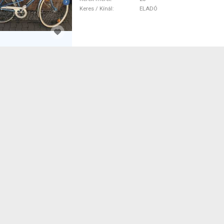
Keres / Kínál
ELADÓ