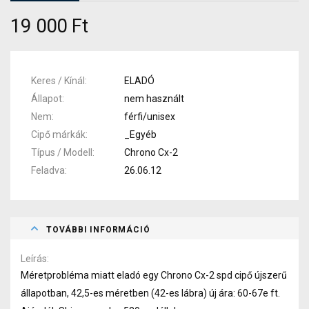
19 000 Ft
Keres / Kínál
ELADÓ
Állapot
nem használt
Nem
férfi/unisex
Cipő márkák
_Egyéb
Típus / Modell
Chrono Cx-2
Feladva
26.06.12
TOVÁBBI INFORMÁCIÓ
Leírás
Méretprobléma miatt eladó egy Chrono Cx-2 spd cipő újszerű
állapotban, 42,5-es méretben (42-es lábra) új ára: 60-67e ft.