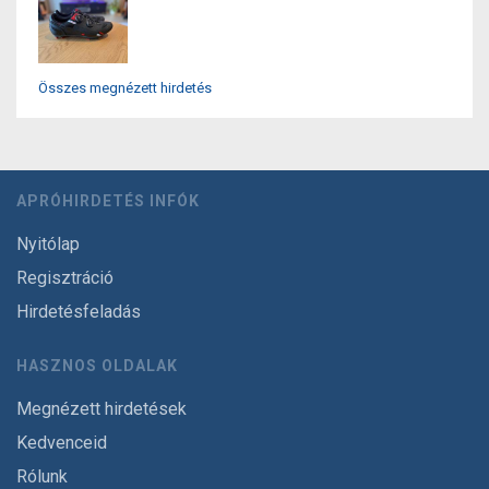
Összes megnézett hirdetés
APRÓHIRDETÉS INFÓK
Nyitólap
Regisztráció
Hirdetésfeladás
HASZNOS OLDALAK
Megnézett hirdetések
Kedvenceid
Rólunk