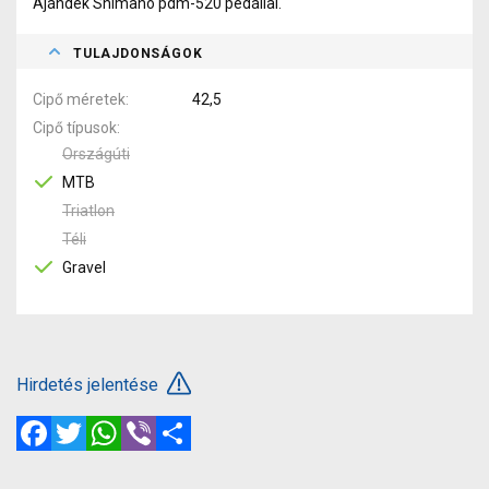
Ajándék Shimano pdm-520 pedállal.
TULAJDONSÁGOK
Cipő méretek
42,5
Cipő típusok
Országúti
MTB
Triatlon
Téli
Gravel
Hirdetés jelentése
Facebook
Twitter
WhatsApp
Viber
Megosztás