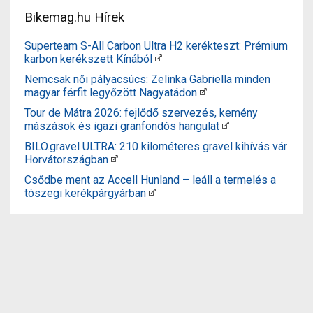
Bikemag.hu Hírek
Superteam S-All Carbon Ultra H2 kerékteszt: Prémium
karbon kerékszett Kínából
Nemcsak női pályacsúcs: Zelinka Gabriella minden
magyar férfit legyőzött Nagyatádon
Tour de Mátra 2026: fejlődő szervezés, kemény
mászások és igazi granfondós hangulat
BILO.gravel ULTRA: 210 kilométeres gravel kihívás vár
Horvátországban
Csődbe ment az Accell Hunland – leáll a termelés a
tószegi kerékpárgyárban