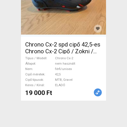
Chrono Cx-2 spd cipő 42,5-es
Chrono Cx-2 Cipő / Zokni /
Kamásli 42,5 MTB, Gravel nem
Típus / Modell
Chrono Cx-2
használt férfi/unisex ELADÓ
Állapot
nem használt
Nem
férfi/unisex
Cipő méretek
42,5
Cipő típusok
MTB, Gravel
Keres / Kínál
ELADÓ
19 000 Ft