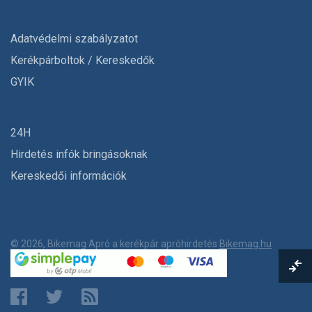
Adatvédelmi szabályzatot
Kerékpárboltok / Kereskedők
GYIK
24H
Hirdetés infók bringásoknak
Kereskedői információk
© 2026, Bikemag Apró a kerékpár apróhirdetés
Bikemag.hu