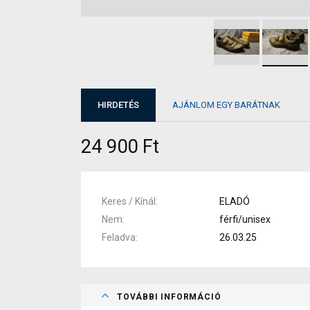
HIRDETÉS
AJÁNLOM EGY BARÁTNAK
24 900 Ft
Keres / Kínál
ELADÓ
Nem
férfi/unisex
Feladva
26.03.25
TOVÁBBI INFORMÁCIÓ