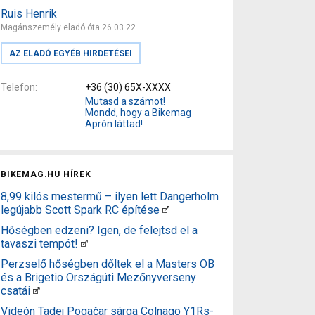
Ruis Henrik
Magánszemély eladó óta 26.03.22
AZ ELADÓ EGYÉB HIRDETÉSEI
Telefon
+36 (30) 65X-XXXX
Mutasd a számot!
Mondd, hogy a Bikemag
Aprón láttad!
BIKEMAG.HU HÍREK
8,99 kilós mestermű – ilyen lett Dangerholm
legújabb Scott Spark RC építése
Hőségben edzeni? Igen, de felejtsd el a
tavaszi tempót!
Perzselő hőségben dőltek el a Masters OB
és a Brigetio Országúti Mezőnyverseny
csatái
Videón Tadej Pogačar sárga Colnago Y1Rs-