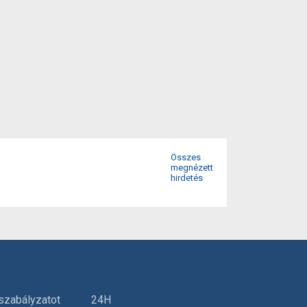
Összes
megnézett
hirdetés
szabályzatot
24H