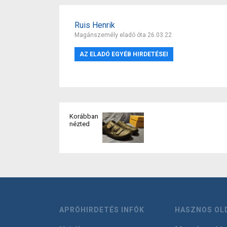
Ruis Henrik
Magánszemély eladó óta 26.03.22
AZ ELADÓ EGYÉB HIRDETÉSEI
Korábban
nézted
APRÓHIRDETÉS INFÓK
HASZNOS OL