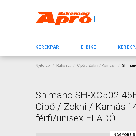
KERÉKPÁR
E-BIKE
KERÉKP
Nyitólap
Ruházat
Cipő / Zokni / Kamásli
Shimano
Shimano SH-XC502 45E 
Cipő / Zokni / Kamásli 
férfi/unisex ELADÓ
NAGYOBB N