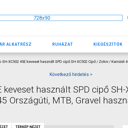
728x90
ÁR ALKATRÉSZ
RUHÁZAT
KIEGÉSZÍTŐK
 SH-XC502 45E keveset használt SPD cipő SH-XC502 Cipő / Zokni / Kamásli 45
Következő hirdetés >
keveset használt SPD cipő SH
45 Országúti, MTB, Gravel haszn
ÉZET
TÉRKÉP NÉZET