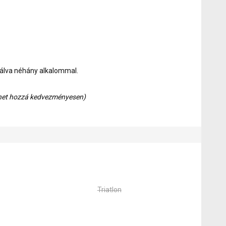
nálva néhány alkalommal.
het hozzá kedvezményesen)
Triatlon