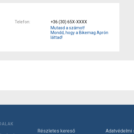
Telefon
+36 (30) 65X-XXXX
Mutasd a számot!
Mondd, hogy a Bikemag Aprón
láttad!
DALAK
Részletes kereső
Adatvédelmi 