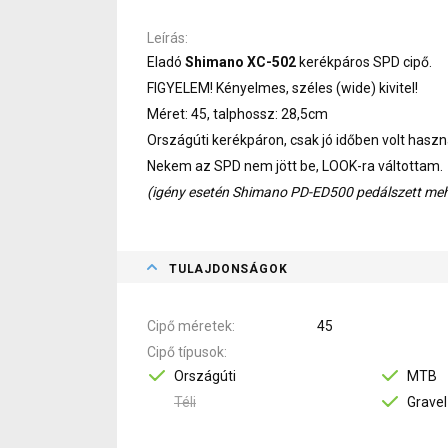
Leírás
Eladó
Shimano XC-502
kerékpáros SPD cipő.
FIGYELEM! Kényelmes, széles (wide) kivitel!
Méret: 45, talphossz: 28,5cm
Országúti kerékpáron, csak jó időben volt hasz
Nekem az SPD nem jött be, LOOK-ra váltottam.
(igény esetén Shimano PD-ED500 pedálszett me
TULAJDONSÁGOK
Cipő méretek
45
Cipő típusok
Országúti
MTB
Téli
Gravel