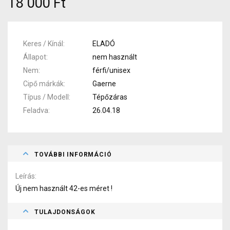
18 000 Ft
Keres / Kínál
ELADÓ
Állapot
nem használt
Nem
férfi/unisex
Cipő márkák
Gaerne
Típus / Modell
Tépőzáras
Feladva
26.04.18
TOVÁBBI INFORMÁCIÓ
Leírás
Új nem használt 42-es méret !
TULAJDONSÁGOK