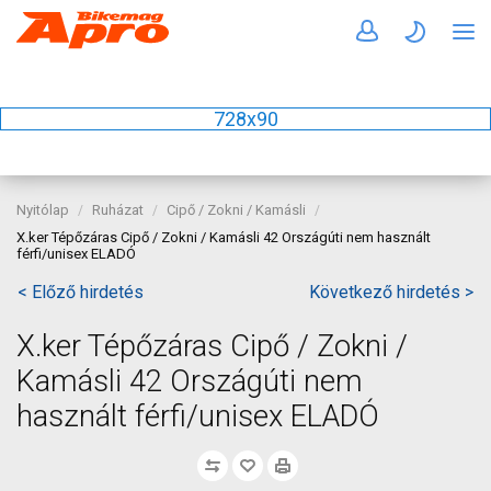
728x90
Nyitólap
Ruházat
Cipő / Zokni / Kamásli
X.ker Tépőzáras Cipő / Zokni / Kamásli 42 Országúti nem használt
férfi/unisex ELADÓ
< Előző hirdetés
Következő hirdetés >
X.ker Tépőzáras Cipő / Zokni /
Kamásli 42 Országúti nem
használt férfi/unisex ELADÓ