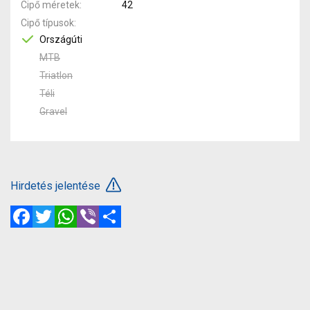
Cipő méretek
42
Cipő típusok
Országúti
MTB
Triatlon
Téli
Gravel
Hirdetés jelentése
Facebook
Twitter
WhatsApp
Viber
Megosztás