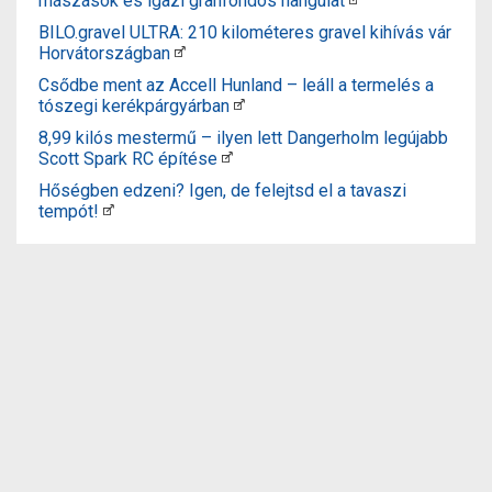
mászások és igazi granfondós hangulat
BILO.gravel ULTRA: 210 kilométeres gravel kihívás vár
Horvátországban
Csődbe ment az Accell Hunland – leáll a termelés a
tószegi kerékpárgyárban
8,99 kilós mestermű – ilyen lett Dangerholm legújabb
Scott Spark RC építése
Hőségben edzeni? Igen, de felejtsd el a tavaszi
tempót!