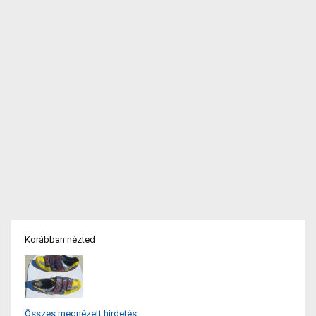
Korábban nézted
Összes megnézett hirdetés