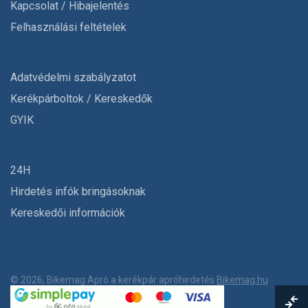
Kapcsolat / Hibajelentés
Felhasználási feltételek
Adatvédelmi szabályzatot
Kerékpárboltok / Kereskedők
GYIK
24H
Hirdetés infók bringásoknak
Kereskedői információk
© 2026, Bikemag Apró a kerékpár apróhirdetés
Bikemag.hu