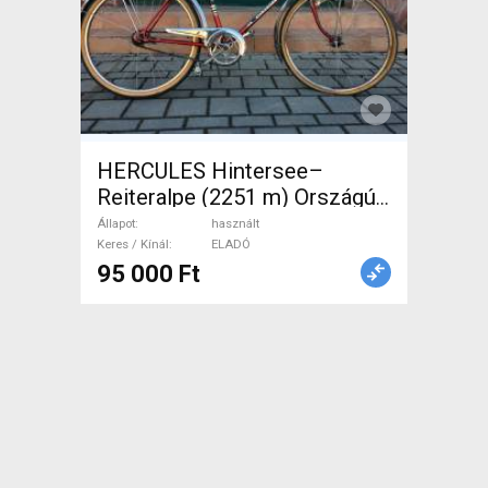
HERCULES Hintersee–
Reiteralpe (2251 m) Országúti
használt ELADÓ
Állapot
használt
Keres / Kínál
ELADÓ
95 000 Ft