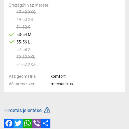
Országúti váz mérete
47-48 XXS
49-50 XS
51-52 S
53-54 M
55-56 L
57-58 XL
59-60 XXL
61-62 XXXL
Váz geometria
komfort
Váltórendszer
mechanikus
Hirdetés jelentése
Facebook
Twitter
WhatsApp
Viber
Megosztás