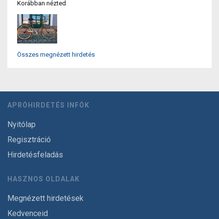
Korábban nézted
Összes megnézett hirdetés
APRÓHIRDETÉS INFÓK
Nyitólap
Regisztráció
Hirdetésfeladás
HASZNOS OLDALAK
Megnézett hirdetések
Kedvenceid