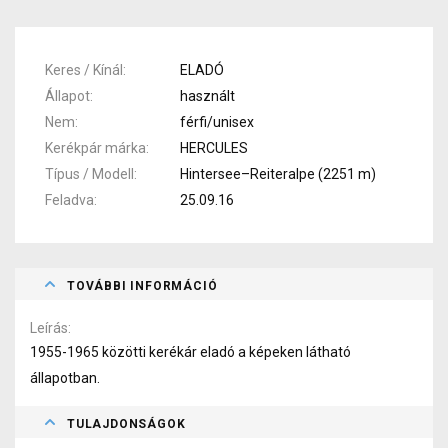
Keres / Kínál
ELADÓ
Állapot
használt
Nem
férfi/unisex
Kerékpár márka
HERCULES
Típus / Modell
Hintersee–Reiteralpe (2251 m)
Feladva
25.09.16
TOVÁBBI INFORMÁCIÓ
Leírás
1955-1965 közötti kerékár eladó a képeken látható
állapotban.
TULAJDONSÁGOK