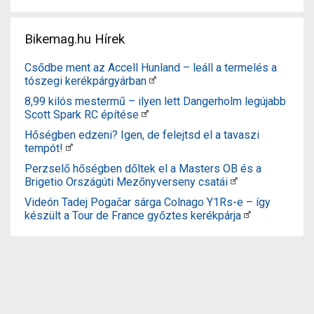
Bikemag.hu Hírek
Csődbe ment az Accell Hunland – leáll a termelés a
tószegi kerékpárgyárban
8,99 kilós mestermű – ilyen lett Dangerholm legújabb
Scott Spark RC építése
Hőségben edzeni? Igen, de felejtsd el a tavaszi
tempót!
Perzselő hőségben dőltek el a Masters OB és a
Brigetio Országúti Mezőnyverseny csatái
Videón Tadej Pogačar sárga Colnago Y1Rs-e – így
készült a Tour de France győztes kerékpárja