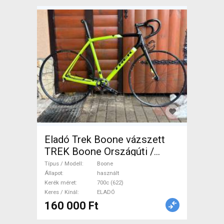
Eladó Trek Boone vázszett
TREK Boone Országúti /
Gravel / Triatlon Alkatrész,
Típus / Modell
Boone
Országúti / Gravel / Váz
Állapot
használt
Kerék méret
700c (622)
/Vázszett / Villa karbon
Keres / Kínál
ELADÓ
karbon 700c (622) használt
160 000 Ft
ELADÓ