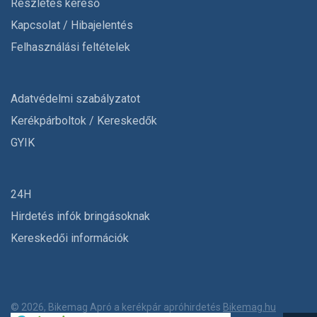
Részletes kereső
Kapcsolat / Hibajelentés
Felhasználási feltételek
Adatvédelmi szabályzatot
Kerékpárboltok / Kereskedők
GYIK
24H
Hirdetés infók bringásoknak
Kereskedői információk
© 2026, Bikemag Apró a kerékpár apróhirdetés
Bikemag.hu