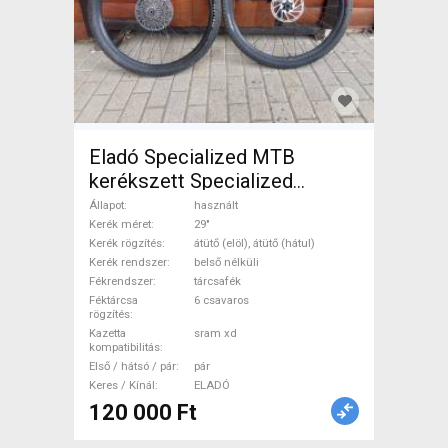
Eladó Specialized MTB
kerékszett Specialized
Mountain Bike Alkatrész,
Állapot
használt
MTB Kerék / Felni / Gumi 29"
Kerék méret
29"
Kerék rögzítés
átütő (elöl), átütő (hátul)
belső nélküli használt ELADÓ
Kerék rendszer
belső nélküli
Fékrendszer
tárcsafék
Féktárcsa
6 csavaros
rögzítés
Kazetta
sram xd
kompatibilitás
Első / hátsó / pár
pár
Keres / Kínál
ELADÓ
120 000 Ft