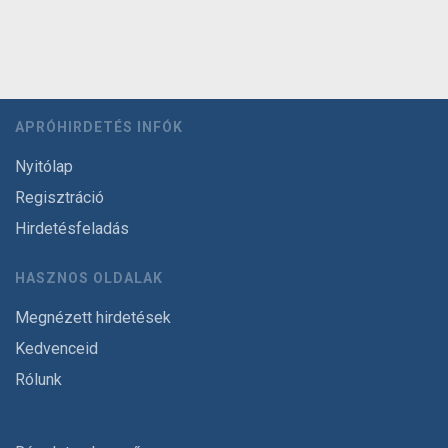
APRÓHIRDETÉS INFÓK
Nyitólap
Regisztráció
Hirdetésfeladás
HASZNOS OLDALAK
Megnézett hirdetések
Kedvenceid
Rólunk