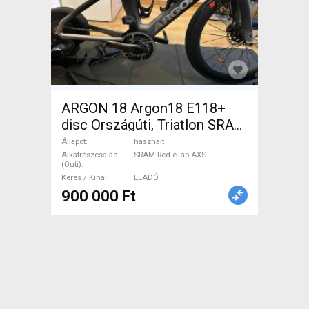
ARGON 18 Argon18 E118+
disc Országúti, Triatlon SRAM
Red eTap AXS használt
Állapot
használt
ELADÓ
Alkatrészcsalád
SRAM Red eTap AXS
(Outi)
Keres / Kínál
ELADÓ
900 000 Ft