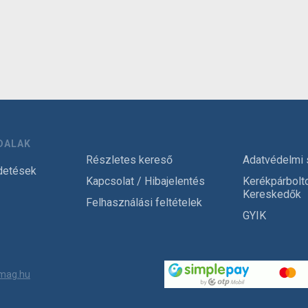
DALAK
Részletes kereső
Adatvédelmi 
detések
Kapcsolat / Hibajelentés
Kerékpárbolt
Kereskedők
Felhasználási feltételek
GYIK
mag.hu