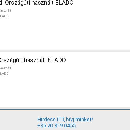
i Országúti használt ELADÓ
asznált
ELADÓ
rszágúti használt ELADÓ
asznált
ELADÓ
Hirdess ITT, hívj minket!
+36 20 319 0455