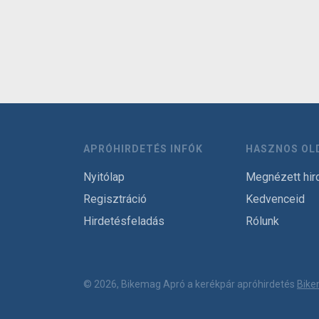
APRÓHIRDETÉS INFÓK
HASZNOS OL
Nyitólap
Megnézett hir
Regisztráció
Kedvenceid
Hirdetésfeladás
Rólunk
© 2026, Bikemag Apró a kerékpár apróhirdetés
Bike