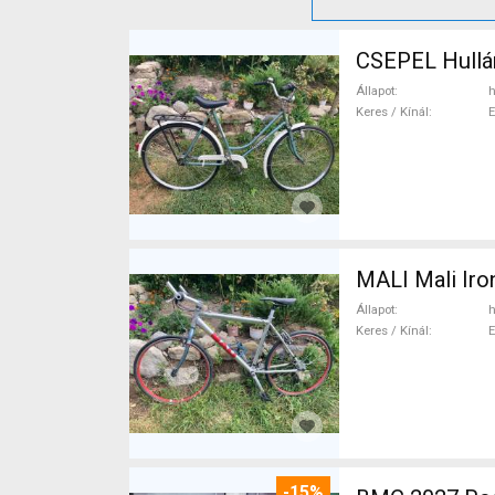
CSEPEL Hullá
Állapot
h
Keres / Kínál
MALI Mali Iro
Állapot
h
Keres / Kínál
-15%