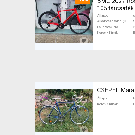
BMC 2027 Roadmachine THREE 10
105 tárcsafék
Állapot
ú
Alkatrészcsalád (Outi)
Fokozatok elöl
2
Keres / Kínál
CSEPEL Marat
Állapot
h
Keres / Kínál