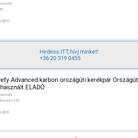
asznált
8"
ELADÓ
Hirdess ITT, hívj minket!
+36 20 319 0455
efy Advanced karbon országúti kerékpár Országú
 használt ELADÓ
asznált
Shimano 105
ELADÓ