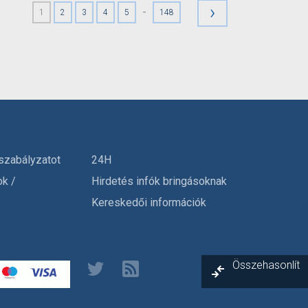
›
-
1
2
3
4
5
148
szabályzatot
24H
ok /
Hirdetés infók bringásoknak
Kereskedői információk
Összehasonlít