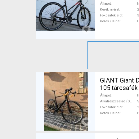
Állapot
h
Kerék méret
2
Fokozatok elöl
3
Keres / Kínál
GIANT Giant D
105 tárcsafék
Állapot
h
Alkatrészcsalád (Outi)
Fokozatok elöl
2
Keres / Kínál