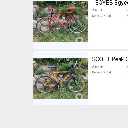
_EGYÉB Egyed
Állapot
h
Keres / Kínál
SCOTT Peak O
Állapot
h
Keres / Kínál