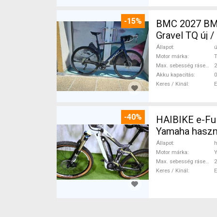
-15%
BMC 2027 BMC
Gravel TQ új 
Állapot
ú
Motor márka
Max. sebesség rásegítéssel
Akku kapacitás
0
Keres / Kínál
-40%
HAIBIKE e-Ful
Yamaha haszn
Állapot
h
Motor márka
Max. sebesség rásegítéssel
Keres / Kínál