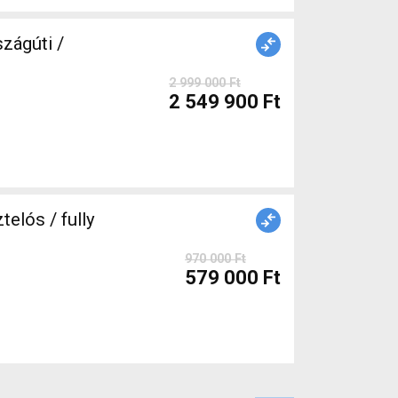
zágúti /
2 999 000 Ft
2 549 900 Ft
elós / fully
970 000 Ft
579 000 Ft