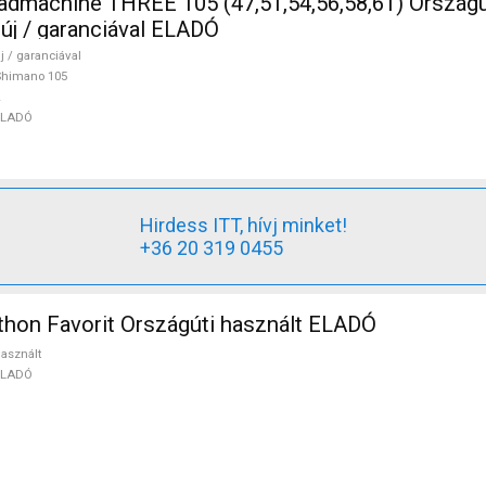
5 (47,51,54,56,58,61) Országúti Shimano
 új / garanciával ELADÓ
j / garanciával
Shimano 105
ELADÓ
Hirdess ITT, hívj minket!
+36 20 319 0455
hon Favorit Országúti használt ELADÓ
asznált
ELADÓ