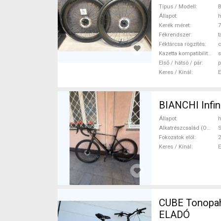
(622) haszná
Típus / Modell
B
Állapot
h
Kerék méret
7
Fékrendszer
t
Féktárcsa rögzítés
c
Kazetta kompatibilitás
s
Első / hátsó / pár
p
Keres / Kínál
BIANCHI Infin
Állapot
h
Alkatrészcsalád (Outi)
S
Fokozatok elöl
2
Keres / Kínál
CUBE Tonopah
ELADÓ