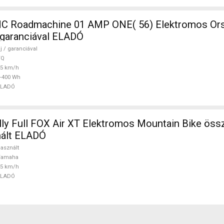
 Roadmachine 01 AMP ONE( 56) Elektromos Ors
/ garanciával ELADÓ
j / garanciával
TQ
25 km/h
-400 Wh
ELADÓ
ly Full FOX Air XT Elektromos Mountain Bike összt
ált ELADÓ
asznált
Yamaha
25 km/h
ELADÓ