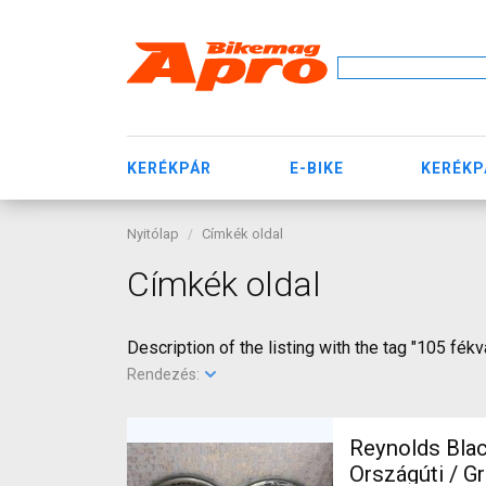
KERÉKPÁR
E-BIKE
KERÉKP
Nyitólap
Címkék oldal
Címkék oldal
Description of the listing with the tag "105 fékv
Rendezés:
Reynolds Black
Országúti / Gravel / 