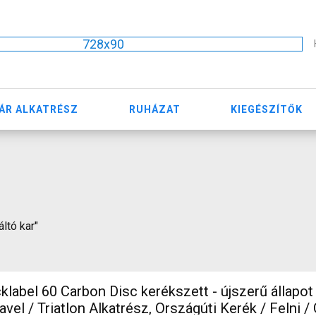
728x90
ÁR ALKATRÉSZ
RUHÁZAT
KIEGÉSZÍTŐK
áltó kar"
label 60 Carbon Disc kerékszett - újszerű állapot
Triatlon Alkatrész, Országúti Kerék / Felni / Gumi 700c