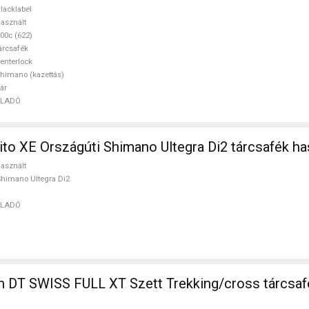
lt ELADÓ
lacklabel
asznált
00c (622)
árcsafék
enterlock
himano (kazettás)
ár
ELADÓ
ito XE Országúti Shimano Ultegra Di2 tárcsafék h
asznált
himano Ultegra Di2
ELADÓ
 DT SWISS FULL XT Szett Trekking/cross tárcsaf