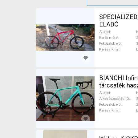
SPECIALIZED 
ELADÓ
Állapot
h
Kerék méret
2
Fokozatok elöl
3
Keres / Kínál
BIANCHI Infin
tárcsafék ha
Állapot
h
Alkatrészcsalád (Outi)
S
Fokozatok elöl
2
Keres / Kínál