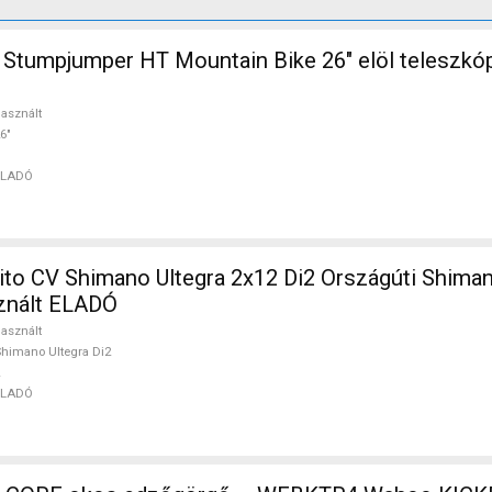
Stumpjumper HT Mountain Bike 26" elöl teleszkó
asznált
6"
ELADÓ
ito CV Shimano Ultegra 2x12 Di2 Országúti Shiman
sznált ELADÓ
asznált
himano Ultegra Di2
ELADÓ