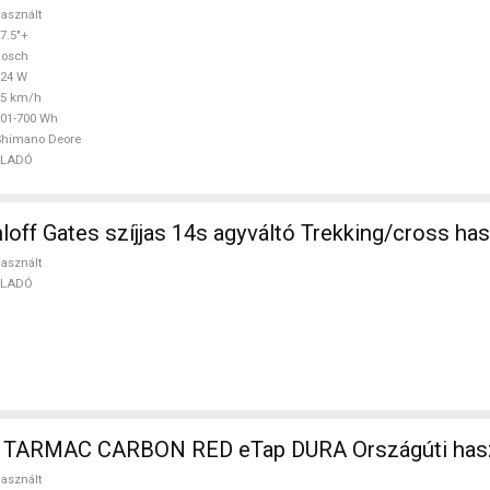
asznált
7.5"+
Bosch
624 W
25 km/h
01-700 Wh
Shimano Deore
ELADÓ
ff Gates szíjjas 14s agyváltó Trekking/cross ha
asznált
ELADÓ
 TARMAC CARBON RED eTap DURA Országúti has
asznált