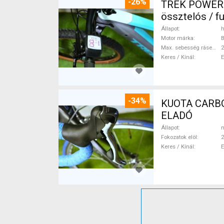
-26%
TREK POWERFL
össztelós / f
Állapot
h
Motor márka
Max. sebesség rásegítéssel
Keres / Kínál
-34%
KUOTA CARBON
ELADÓ
Állapot
n
Fokozatok elöl
2
Keres / Kínál