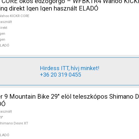
 CORE okos edzőgörgő – WFBKTR4 Wahoo KICK
ing direkt Igen Igen használt ELADÓ
Wahoo KICKR CORE
asznált
irekt
gen
gen
ELADÓ
Hirdess ITT, hívj minket!
+36 20 319 0455
r 9 Mountain Bike 29" elöl teleszkópos Shimano 
DÓ
asznált
9"
Shimano Deore XT
ELADÓ