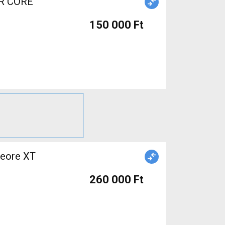
R CORE
150 000 Ft
Deore XT
260 000 Ft