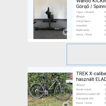
Wahoo KICKR
Görgő / Spinn
Típus / Modell
Állapot
h
Görgő típus
d
Interaktív
I
Wattmérős
I
Keres / Kínál
TREK X-calibe
használt ELA
Állapot
h
Kerék méret
2
Alkatrészcsalád (MTB)
Fokozatok elöl
2
Keres / Kínál