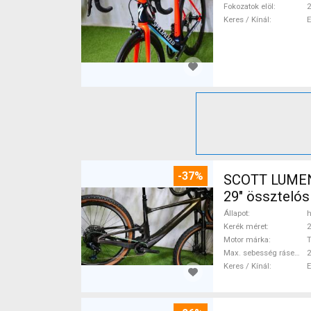
Fokozatok elöl
2
Keres / Kínál
-37%
SCOTT LUMEN CARBON 29 TQ Fox AXS 17
29" össztelós
Állapot
h
Kerék méret
2
Motor márka
Max. sebesség rásegítéssel
Keres / Kínál