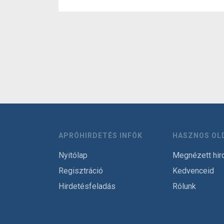
APRÓHIRDETÉS INFÓK
HASZNOS OL
Nyitólap
Megnézett hir
Regisztráció
Kedvenceid
Hirdetésfeladás
Rólunk