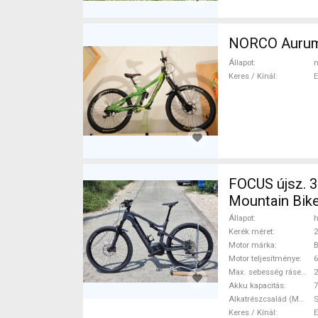
NORCO Aurum 
Állapot
n
Keres / Kínál
FOCUS újsz. 35
Mountain Bike
ELADÓ
Állapot
h
Kerék méret
2
Motor márka
Motor teljesítménye
Max. sebesség rásegítéssel
Akku kapacitás
7
Alkatrészcsalád (MTB)
Keres / Kínál