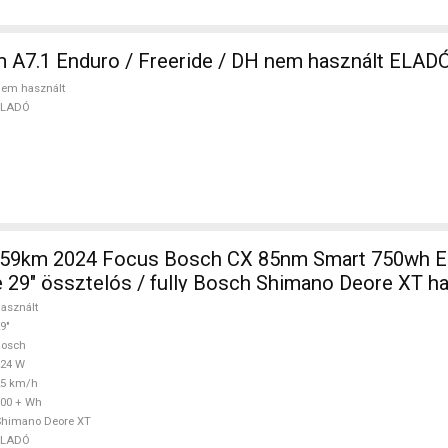
A7.1 Enduro / Freeride / DH nem használt ELAD
em használt
ELADÓ
9km 2024 Focus Bosch CX 85nm Smart 750wh Elektromos
 29" össztelós / fully Bosch Shimano Deore XT ha
asznált
9"
Bosch
624 W
25 km/h
00 + Wh
Shimano Deore XT
ELADÓ