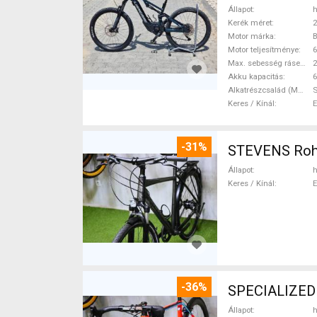
Állapot
h
Kerék méret
2
Motor márka
Motor teljesítménye
Max. sebesség rásegítéssel
Akku kapacitás
6
Alkatrészcsalád (MTB)
Keres / Kínál
-31%
STEVENS Rohlo
Állapot
h
Keres / Kínál
-36%
SPECIALIZED
Állapot
h