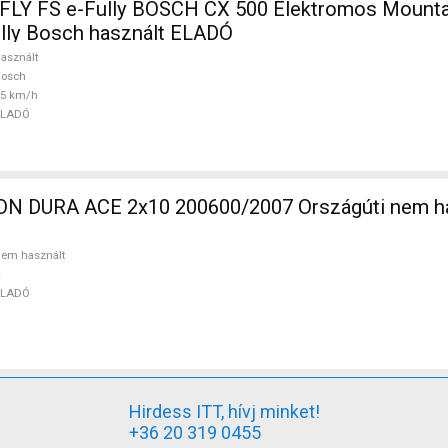
Y FS e-Fully BOSCH CX 500 Elektromos Mounta
ully Bosch használt ELADÓ
asznált
Bosch
25 km/h
ELADÓ
 DURA ACE 2x10 200600/2007 Országúti nem ha
em használt
ELADÓ
Hirdess ITT, hívj minket!
+36 20 319 0455