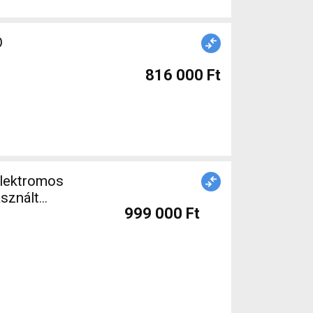
Ó
816 000 Ft
sznált
999 000 Ft