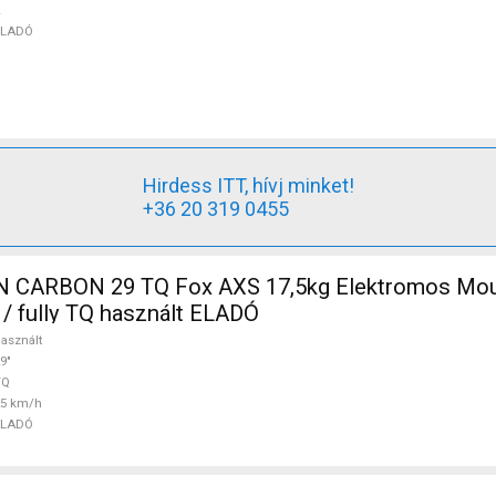
ELADÓ
Hirdess ITT, hívj minket!
+36 20 319 0455
,5kg Elektromos Mountain Bike
 / fully TQ használt ELADÓ
asznált
9"
TQ
25 km/h
ELADÓ