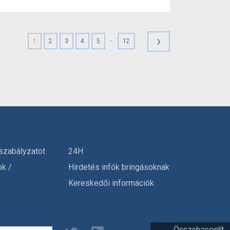
›
-
1
2
3
4
5
12
szabályzatot
24H
ok /
Hirdetés infók bringásoknak
Kereskedői információk
Összehasonlít