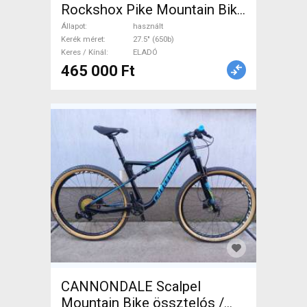
Rockshox Pike Mountain Bike
27.5" (650b) össztelós / fully
Állapot
használt
használt ELADÓ
Kerék méret
27.5" (650b)
Keres / Kínál
ELADÓ
465 000 Ft
CANNONDALE Scalpel
Mountain Bike össztelós /