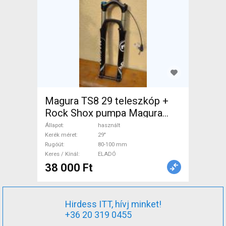
Magura TS8 29 teleszkóp +
Rock Shox pumpa Magura
TS8 29 Mountain Bike
Állapot
használt
Alkatrész, MTB Villa /
Kerék méret
29"
Rugóút
80-100 mm
Rugóstag villa 29" 80-100 mm
Keres / Kínál
ELADÓ
használt ELADÓ
38 000 Ft
Hirdess ITT, hívj minket!
+36 20 319 0455