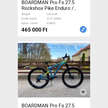
BOARDMAN Pro Fs 27.5
Rockshox Pike Enduro /
Freeride / DH 27.5" (650b)
Állapot
használt
használt ELADÓ
Kerék méret
27.5" (650b)
Keres / Kínál
ELADÓ
465 000 Ft
BOARDMAN Pro Fs 27.5