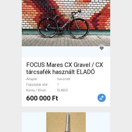
FOCUS Mares CX Gravel / CX
tárcsafék használt ELADÓ
Állapot
használt
Fokozatok elöl
1
Keres / Kínál
ELADÓ
600 000 Ft