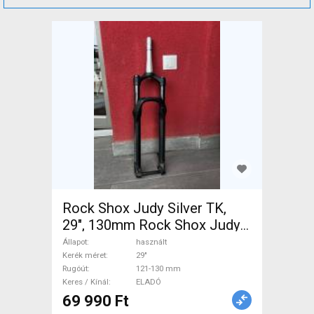
Rock Shox Judy Silver TK,
29", 130mm Rock Shox Judy
Silver TK, Mountain Bike
Állapot
használt
Alkatrész, MTB Villa /
Kerék méret
29"
Rugóút
121-130 mm
Rugóstag villa 29" 121-130
Keres / Kínál
ELADÓ
mm használt ELADÓ
69 990 Ft