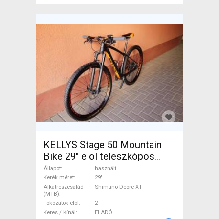
KELLYS Stage 50 Mountain
Bike 29" elöl teleszkópos
Shimano Deore XT használt
Állapot
használt
ELADÓ
Kerék méret
29"
Alkatrészcsalád
Shimano Deore XT
(MTB)
Fokozatok elöl
2
Keres / Kínál
ELADÓ