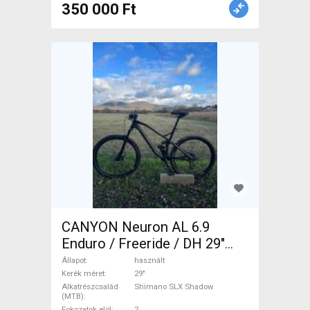
350 000 Ft
CANYON Neuron AL 6.9
Enduro / Freeride / DH 29"
Shimano SLX Shadow
Állapot
használt
használt ELADÓ
Kerék méret
29"
Alkatrészcsalád
Shimano SLX Shadow
(MTB)
Fokozatok elöl
2