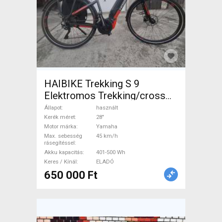
HAIBIKE Trekking S 9
Elektromos Trekking/cross
45 km/h Yamaha 401-500 Wh
Állapot
használt
használt ELADÓ
Kerék méret
28"
Motor márka
Yamaha
Max. sebesség
45 km/h
rásegítéssel
Akku kapacitás
401-500 Wh
Keres / Kínál
ELADÓ
650 000 Ft