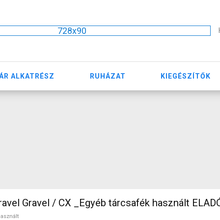
728x90
ÁR ALKATRÉSZ
RUHÁZAT
KIEGÉSZÍTŐK
vel Gravel / CX _Egyéb tárcsafék használt ELAD
asznált