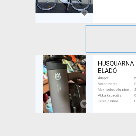
HUSQUARNA EC
ELADÓ
Állapot
n
Motor márka
Max. sebesség rásegítéssel
Akku kapacitás
0
Keres / Kínál