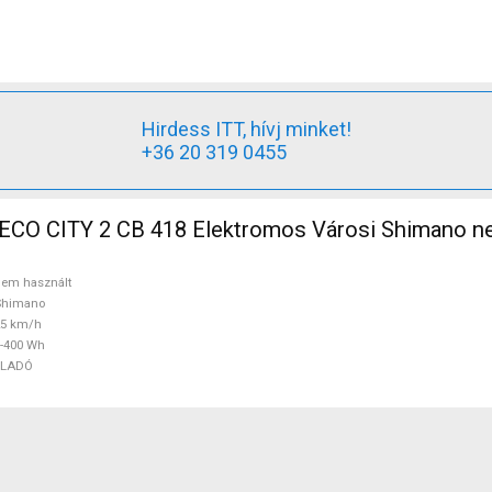
Hirdess ITT, hívj minket!
+36 20 319 0455
O CITY 2 CB 418 Elektromos Városi Shimano ne
em használt
Shimano
25 km/h
-400 Wh
ELADÓ