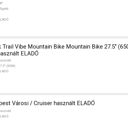
8"
Egyéb
ELADÓ
Mountain Bike Mountain Bike 27.5" (650b) elöl
használt ELADÓ
asznált
7.5" (650b)
ELADÓ
est Városi / Cruiser használt ELADÓ
asznált
ELADÓ