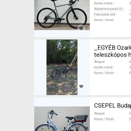
Kerék méret
2
Alkatrészcsalád (Outi)
_
Fokozatok elöl
1
Keres / Kínál
_EGYÉB Ozark Trail Vibe 
teleszkópos 
Állapot
h
Kerék méret
2
Keres / Kínál
CSEPEL Budap
Állapot
h
Keres / Kínál