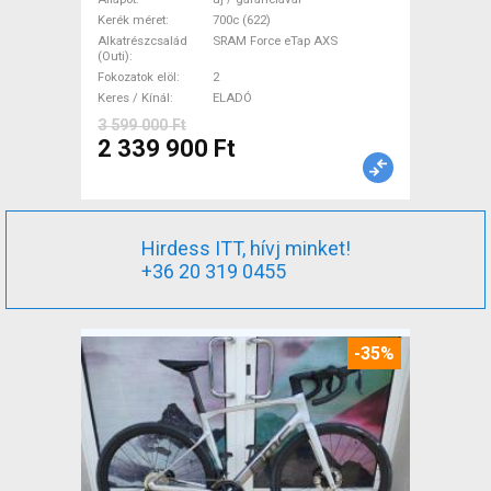
Force eTap AXS tárcsafék új /
Kerék méret
700c (622)
Alkatrészcsalád
SRAM Force eTap AXS
garanciával ELADÓ
(Outi)
Fokozatok elöl
2
Keres / Kínál
ELADÓ
3 599 000 Ft
2 339 900 Ft
Hirdess ITT, hívj minket!
+36 20 319 0455
-35%