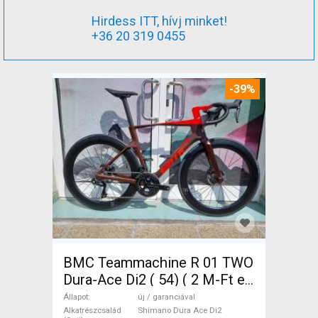
Hirdess ITT, hívj minket!
+36 20 319 0455
-39%
BMC Teammachine R 01 TWO
Dura-Ace Di2 ( 54) ( 2 M-Ft e
Országúti Shimano Dura Ace
Állapot
új / garanciával
Di2 tárcsafék új / garanciával
Alkatrészcsalád
Shimano Dura Ace Di2