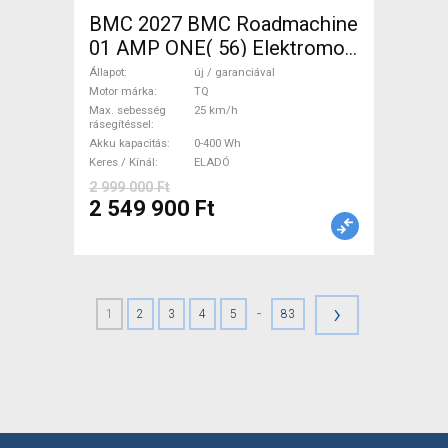
BMC 2027 BMC Roadmachine
01 AMP ONE( 56) Elektromos
Országúti / Gravel TQ új /
Állapot
új / garanciával
garanciával ELADÓ
Motor márka
TQ
Max. sebesség
25 km/h
rásegítéssel
Akku kapacitás
0-400 Wh
Keres / Kínál
ELADÓ
2 999 000 Ft
2 549 900 Ft
›
-
1
2
3
4
5
83