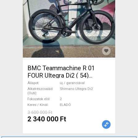
BMC Teammachine R 01
FOUR Ultegra Di2 ( 54)
Országúti Shimano Ultegra
Állapot
új / garanciával
Di2 tárcsafék új / garanciával
Alkatrészcsalád
Shimano Ultegra Di2
(Outi)
ELADÓ
Fokozatok elöl
2
Keres / Kínál
ELADÓ
3 600 000 Ft
2 340 000 Ft