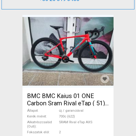
BMC BMC Kaius 01 ONE
Carbon Sram Rival eTap ( 51)
Gravel / CX SRAM Rival eTap
Állapot
új / garanciával
AXS tárcsafék új / garanciával
Kerék méret
700c (622)
Alkatrészcsalád
SRAM Rival eTap AXS
ELADÓ
(Outi)
Fokozatok elöl
2