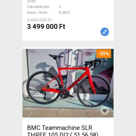
(Outi)
ELADÓ
Fokozatok elöl
2
Keres / Kínál
ELADÓ
5 699 000 Ft
3 499 000 Ft
-35%
BMC Teammachine SLR
THREE 105 DI2 ( 51,56,58)