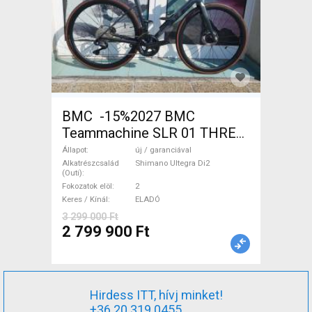
BMC -15%2027 BMC
Teammachine SLR 01 THREE
Ultegra Di2 Országúti
Állapot
új / garanciával
Shimano Ultegra Di2 tárcsafék
Alkatrészcsalád
Shimano Ultegra Di2
(Outi)
új / garanciával ELADÓ
Fokozatok elöl
2
Keres / Kínál
ELADÓ
3 299 000 Ft
2 799 900 Ft
Hirdess ITT, hívj minket!
+36 20 319 0455