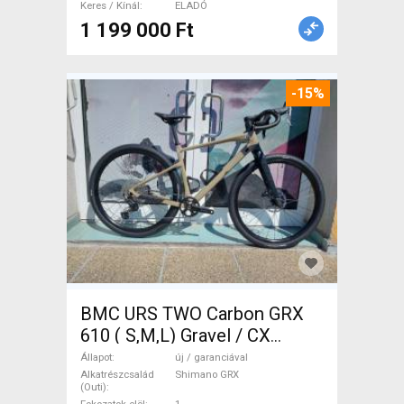
Keres / Kínál
ELADÓ
1 199 000 Ft
-15%
BMC URS TWO Carbon GRX
610 ( S,M,L) Gravel / CX
Shimano GRX tárcsafék új /
Állapot
új / garanciával
garanciával ELADÓ
Alkatrészcsalád
Shimano GRX
(Outi)