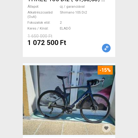
Országúti Shimano 105 Di2
Állapot
új / garanciával
tárcsafék új / garanciával
Alkatrészcsalád
Shimano 105 Di2
(Outi)
ELADÓ
Fokozatok elöl
2
Keres / Kínál
ELADÓ
1 650 000 Ft
1 072 500 Ft
-15%