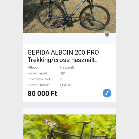
GEPIDA ALBOIN 200 PRO
Trekking/cross használt
ELADÓ
Állapot
használt
Kerék méret
28"
Fokozatok elöl
3
Keres / Kínál
ELADÓ
80 000 Ft