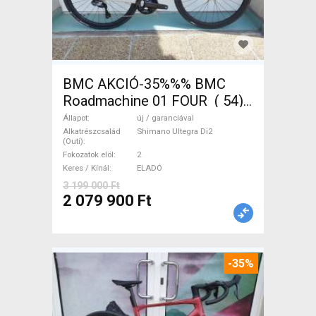
BMC AKCIÓ-35%%% BMC
Roadmachine 01 FOUR ( 54)
Országúti, Triatlon Shimano
Állapot
új / garanciával
Ultegra Di2 tárcsafék új /
Alkatrészcsalád
Shimano Ultegra Di2
(Outi)
garanciával ELADÓ
Fokozatok elöl
2
Keres / Kínál
ELADÓ
3 199 000 Ft
2 079 900 Ft
-35%