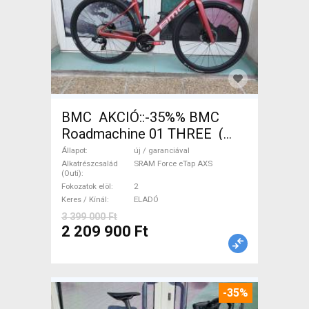
BMC AKCIÓ::-35%% BMC
Roadmachine 01 THREE (
54) Országúti SRAM Force
Állapot
új / garanciával
eTap AXS tárcsafék új /
Alkatrészcsalád
SRAM Force eTap AXS
(Outi)
garanciával ELADÓ
Fokozatok elöl
2
Keres / Kínál
ELADÓ
3 399 000 Ft
2 209 900 Ft
-35%