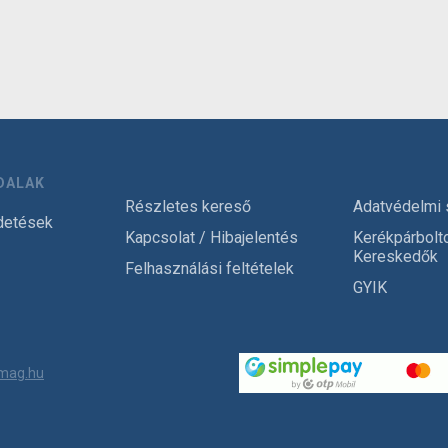
DALAK
Részletes kereső
Adatvédelmi 
detések
Kapcsolat / Hibajelentés
Kerékpárbolt
Kereskedők
Felhasználási feltételek
GYIK
mag.hu