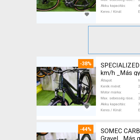
Akku kapacitás
4
Keres / Kínál
-38%
SPECIALIZED 
km/h _Más gy
Állapot
h
Kerék méret
2
Motor márka
_
Max. sebesség rásegítéssel
Akku kapacitás
7
Keres / Kínál
-44%
SOMEC CARBO
Gravel _Más 