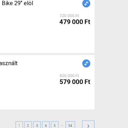
Bike 29" elöl
720 000 Ft
479 000 Ft
sznált
820 000 Ft
579 000 Ft
›
-
1
2
3
4
5
54