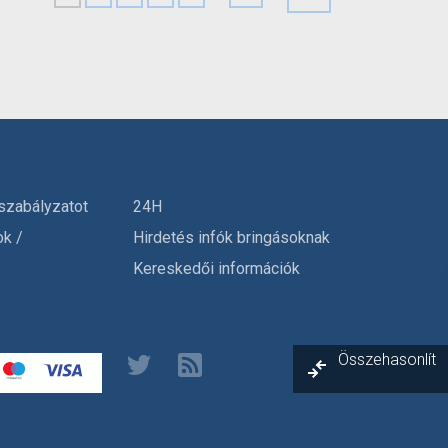
szabályzatot
24H
ok /
Hirdetés infók bringásoknak
Kereskedői információk
Összehasonlít