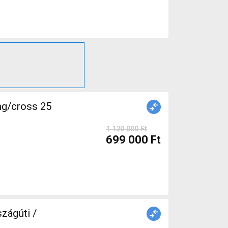
g/cross 25
1 120 000 Ft
699 000 Ft
ágúti /