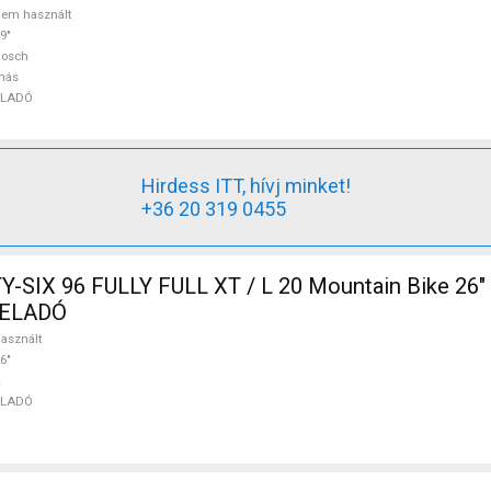
em használt
9"
Bosch
más
ELADÓ
Hirdess ITT, hívj minket!
+36 20 319 0455
SIX 96 FULLY FULL XT / L 20 Mountain Bike 26" 
t ELADÓ
asznált
6"
ELADÓ