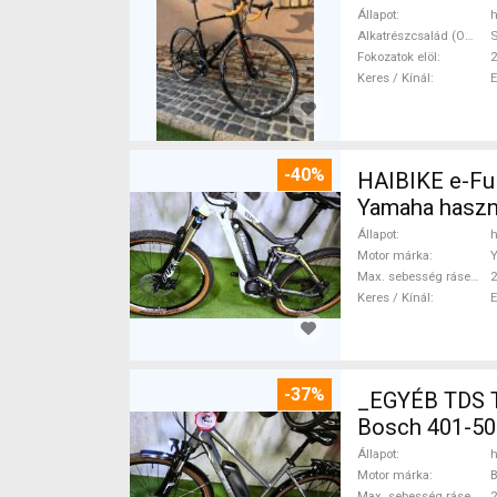
Állapot
h
Alkatrészcsalád (Outi)
Fokozatok elöl
2
Keres / Kínál
-40%
HAIBIKE e-Ful
Yamaha haszn
Állapot
h
Motor márka
Max. sebesség rásegítéssel
Keres / Kínál
-37%
_EGYÉB TDS 
Bosch 401-50
Állapot
h
Motor márka
Max. sebesség rásegítéssel