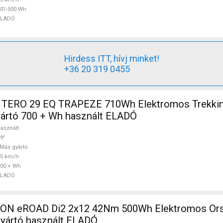
01-500 Wh
ELADÓ
Hirdess ITT, hívj minket!
+36 20 319 0455
TERO 29 EQ TRAPEZE 710Wh Elektromos Trekkin
ártó 700 + Wh használt ELADÓ
asznált
9"
Más gyártó
25 km/h
00 + Wh
ELADÓ
N eROAD Di2 2x12 42Nm 500Wh Elektromos Orsz
gyártó használt ELADÓ