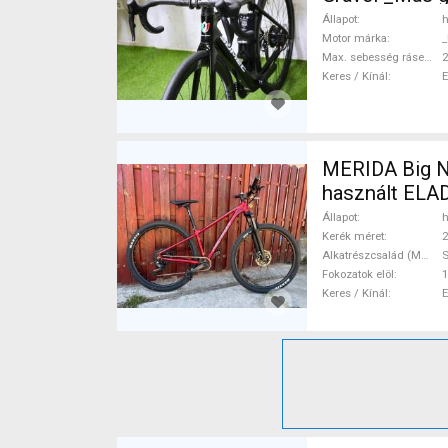
Állapot
h
Motor márka
_
Max. sebesség rásegítéssel
Keres / Kínál
MERIDA Big N
használt ELA
Állapot
h
Kerék méret
2
Alkatrészcsalád (MTB)
Fokozatok elöl
1
Keres / Kínál