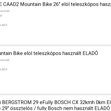
AAD2 Mountain Bike 26" elöl teleszkópos hasz
asznált
6"
ELADÓ
Mtb Mountain Bike elöl teleszkópos használt ELADÓ
asznált
ELADÓ
i BERGSTROM 29 eFully BOSCH CX 32kmh 0km E
 29" össztelós / fully Bosch nem használt ELADÓ