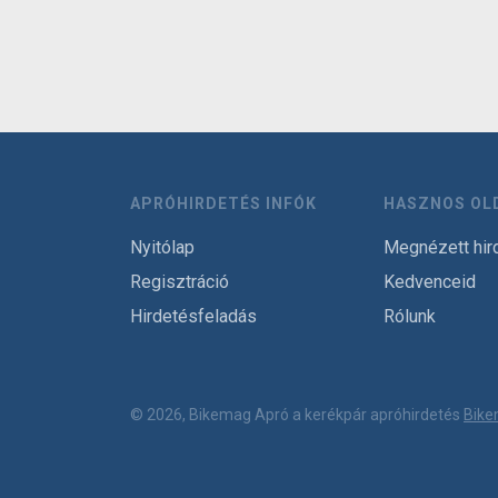
APRÓHIRDETÉS INFÓK
HASZNOS OL
Nyitólap
Megnézett hir
Regisztráció
Kedvenceid
Hirdetésfeladás
Rólunk
© 2026, Bikemag Apró a kerékpár apróhirdetés
Bike