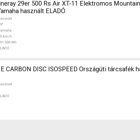
ray 29er 500 Rs Air XT-11 Elektromos Mountain 
Yamaha használt ELADÓ
asznált
9"
Yamaha
25 km/h
01-500 Wh
ELADÓ
CARBON DISC ISOSPEED Országúti tárcsafék ha
asznált
ELADÓ