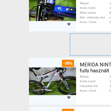
Állapot
n
Kerék méret
2
Motor márka
Max. sebesség rásegítéssel
Keres / Kínál
-38%
MERIDA NINTY-
fully használ
Állapot
h
Kerék méret
2
Fokozatok elöl
2
Keres / Kínál