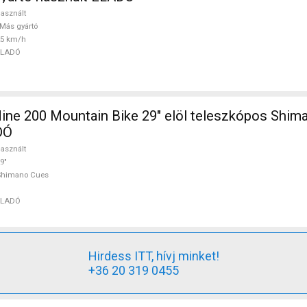
asznált
Más gyártó
25 km/h
ELADÓ
ine 200 Mountain Bike 29" elöl teleszkópos Shim
DÓ
asznált
9"
Shimano Cues
ELADÓ
Hirdess ITT, hívj minket!
+36 20 319 0455