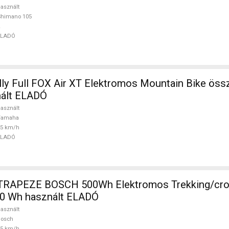
asznált
Shimano 105
ELADÓ
ly Full FOX Air XT Elektromos Mountain Bike összt
ált ELADÓ
asznált
Yamaha
25 km/h
ELADÓ
TRAPEZE BOSCH 500Wh Elektromos Trekking/cro
0 Wh használt ELADÓ
asznált
Bosch
25 km/h