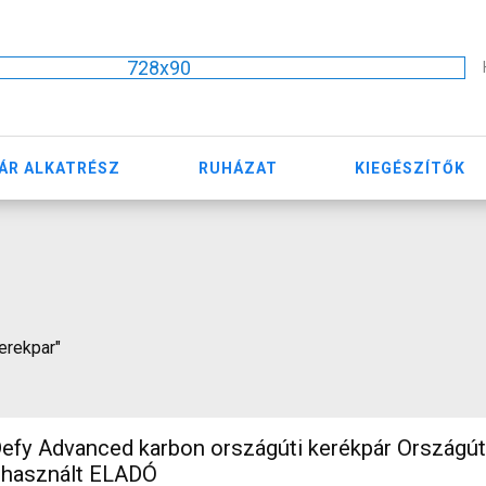
728x90
ÁR ALKATRÉSZ
RUHÁZAT
KIEGÉSZÍTŐK
kerekpar"
efy Advanced karbon országúti kerékpár Országú
 használt ELADÓ