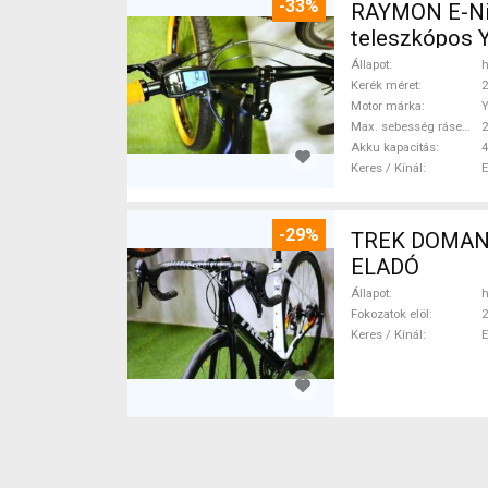
-33%
RAYMON E-Nine
teleszkópos 
Állapot
h
Kerék méret
2
Motor márka
Max. sebesség rásegítéssel
Akku kapacitás
4
Keres / Kínál
-29%
TREK DOMANE 
ELADÓ
Állapot
h
Fokozatok elöl
2
Keres / Kínál