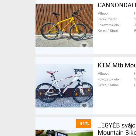
CANNONDALE C
Állapot
h
Kerék méret
2
Fokozatok elöl
3
Keres / Kínál
KTM 
Állapot
h
Fokozatok elöl
3
Keres / Kínál
-41%
_EGYÉB svájc
Mountain Bike