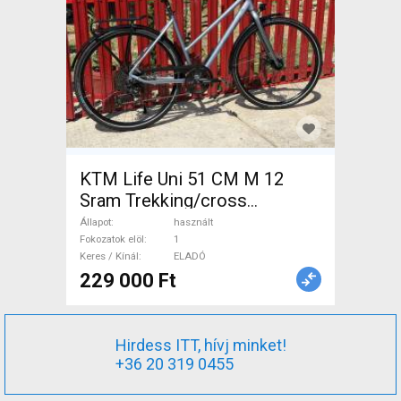
KTM Life Uni 51 CM M 12
Sram Trekking/cross
tárcsafék használt ELADÓ
Állapot
használt
Fokozatok elöl
1
Keres / Kínál
ELADÓ
229 000 Ft
Hirdess ITT, hívj minket!
+36 20 319 0455