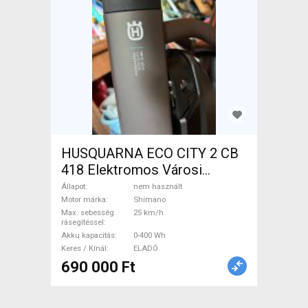
HUSQUARNA ECO CITY 2 CB
418 Elektromos Városi
Shimano nem használt
Állapot
nem használt
ELADÓ
Motor márka
Shimano
Max. sebesség
25 km/h
rásegítéssel
Akku kapacitás
0-400 Wh
Keres / Kínál
ELADÓ
690 000 Ft