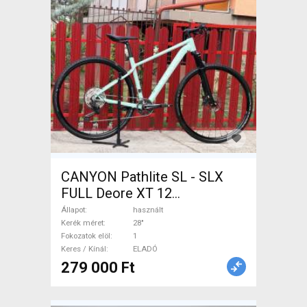
CANYON Pathlite SL - SLX
FULL Deore XT 12
Trekking/cross tárcsafék
Állapot
használt
használt ELADÓ
Kerék méret
28"
Fokozatok elöl
1
Keres / Kínál
ELADÓ
279 000 Ft