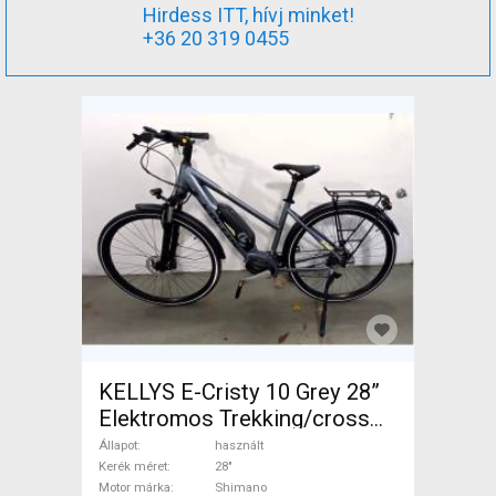
Hirdess ITT, hívj minket!
+36 20 319 0455
KELLYS E-Cristy 10 Grey 28”
Elektromos Trekking/cross
25 km/h Shimano 501-600 Wh
Állapot
használt
használt ELADÓ
Kerék méret
28"
Motor márka
Shimano