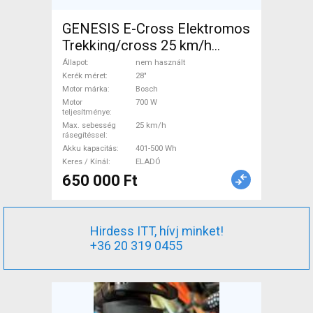
GENESIS E-Cross Elektromos
Trekking/cross 25 km/h
Bosch 401-500 Wh nem
Állapot
nem használt
használt ELADÓ
Kerék méret
28"
Motor márka
Bosch
Motor
700 W
teljesítménye
Max. sebesség
25 km/h
rásegítéssel
Akku kapacitás
401-500 Wh
Keres / Kínál
ELADÓ
650 000 Ft
Hirdess ITT, hívj minket!
+36 20 319 0455