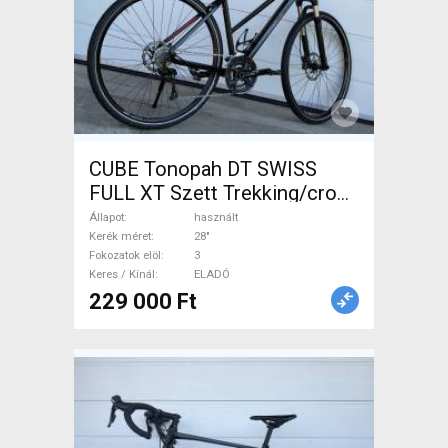
CUBE Tonopah DT SWISS
FULL XT Szett Trekking/cross
tárcsafék használt ELADÓ
Állapot
használt
Kerék méret
28"
Fokozatok elöl
3
Keres / Kínál
ELADÓ
229 000 Ft