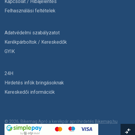
Kapcsolat / Hibajelentés
Felhasználási feltételek
Adatvédelmi szabályzatot
Kerékpárboltok / Kereskedők
GYIK
24H
Hirdetés infók bringásoknak
Kereskedői információk
© 2026, Bikemag Apró a kerékpár apróhirdetés
Bikemag.hu