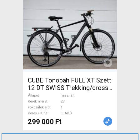
CUBE Tonopah FULL XT Szett
12 DT SWISS Trekking/cross
tárcsafék használt ELADÓ
Állapot
használt
Kerék méret
28"
Fokozatok elöl
1
Keres / Kínál
ELADÓ
299 000 Ft