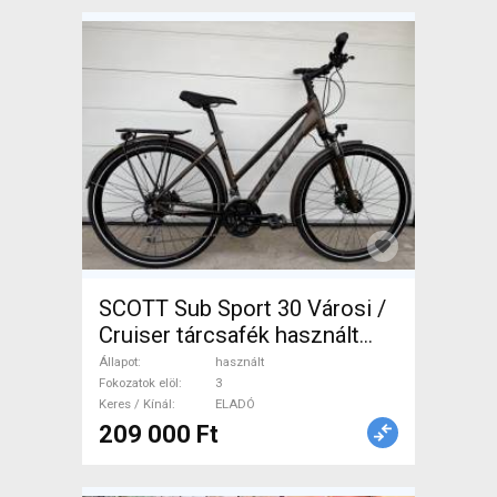
SCOTT Sub Sport 30 Városi /
Cruiser tárcsafék használt
ELADÓ
Állapot
használt
Fokozatok elöl
3
Keres / Kínál
ELADÓ
209 000 Ft