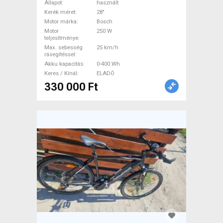
használt ELADÓ
Állapot
használt
Kerék méret
28"
Motor márka
Bosch
Motor
250 W
teljesítménye
Max. sebesség
25 km/h
rásegítéssel
Akku kapacitás
0-400 Wh
Keres / Kínál
ELADÓ
330 000 Ft