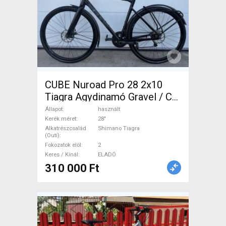
CUBE Nuroad Pro 28 2x10
Tiagra Agydinamó Gravel / CX
Shimano Tiagra tárcsafék
Állapot
használt
használt ELADÓ
Kerék méret
28"
Alkatrészcsalád
Shimano Tiagra
(Outi)
Fokozatok elöl
2
Keres / Kínál
ELADÓ
310 000 Ft