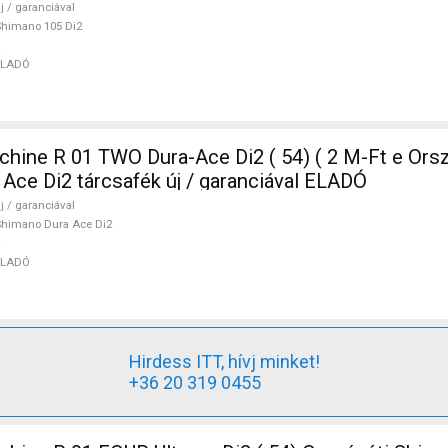
j / garanciával
himano 105 Di2
ELADÓ
ine R 01 TWO Dura-Ace Di2 ( 54) ( 2 M-Ft e Orsz
Ace Di2 tárcsafék új / garanciával ELADÓ
j / garanciával
himano Dura Ace Di2
ELADÓ
Hirdess ITT, hívj minket!
+36 20 319 0455