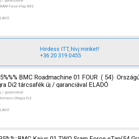
j / garanciával
RAM Force eTap AXS
ELADÓ
Hirdess ITT, hívj minket!
+36 20 319 0455
%%% BMC Roadmachine 01 FOUR ( 54) Országúti,
ra Di2 tárcsafék új / garanciával ELADÓ
j / garanciával
himano Ultegra Di2
ELADÓ