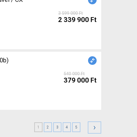
3 599 000 Ft
2 339 900 Ft
0b)
540 000 Ft
379 000 Ft
›
1
2
3
4
5