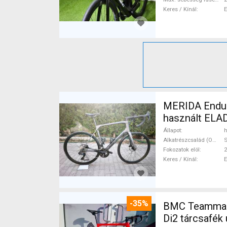
Keres / Kínál
MERIDA Endura
használt ELA
Állapot
h
Alkatrészcsalád (Outi)
S
Fokozatok elöl
2
Keres / Kínál
-35%
BMC Teammach
Di2 tárcsafék 