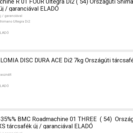
ne R 01 FOUR Ultegra Di2 ( 54) Országúti Shima
új / garanciával ELADÓ
j / garanciával
himano Ultegra Di2
ELADÓ
LOMIA DISC DURA ACE Di2 7kg Országúti tárcsafé
asznált
ELADÓ
-35%% BMC Roadmachine 01 THREE ( 54) Orszá
S tárcsafék új / garanciával ELADÓ