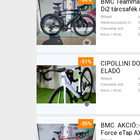
BMC Teammachi
Di2 tárcsafék 
Állapot
ú
Alkatrészcsalád (Outi)
S
Fokozatok elöl
2
Keres / Kínál
-51%
CIPOLLINI DO
ELADÓ
Állapot
h
Fokozatok elöl
2
Keres / Kínál
-35%
BMC AKCIÓ::
Force eTap AX