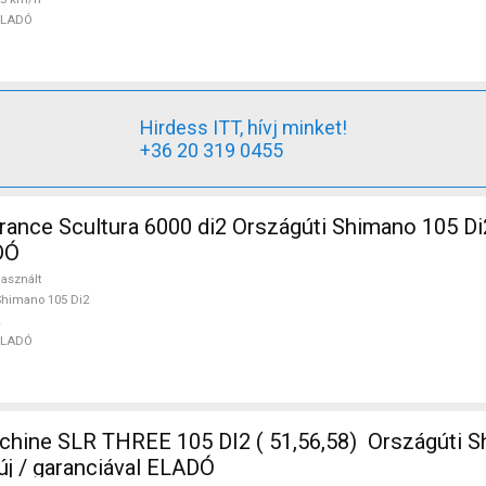
ELADÓ
Hirdess ITT, hívj minket!
+36 20 319 0455
nce Scultura 6000 di2 Országúti Shimano 105 Di
DÓ
asznált
himano 105 Di2
ELADÓ
ine SLR THREE 105 DI2 ( 51,56,58) Országúti S
új / garanciával ELADÓ