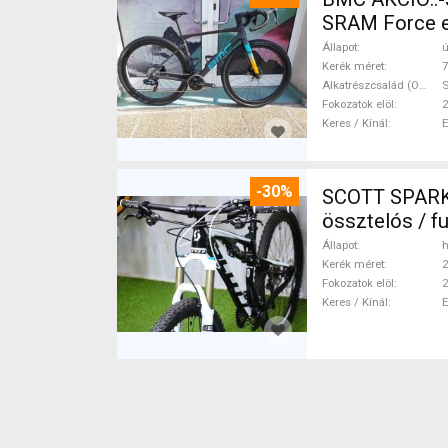
SRAM Force eT
Állapot
ú
Kerék méret
7
Alkatrészcsalád (Outi)
S
Fokozatok elöl
2
Keres / Kínál
-30%
SCOTT SPARK 
össztelós / f
Állapot
h
Kerék méret
2
Fokozatok elöl
2
Keres / Kínál