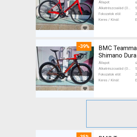
Állapot
ú
Alkatrészcsalád (Outi)
S
Fokozatok elöl
2
Keres / Kínál
-39%
BMC Teammach
Shimano Dura 
Állapot
ú
Alkatrészcsalád (Outi)
S
Fokozatok elöl
2
Keres / Kínál
-35%