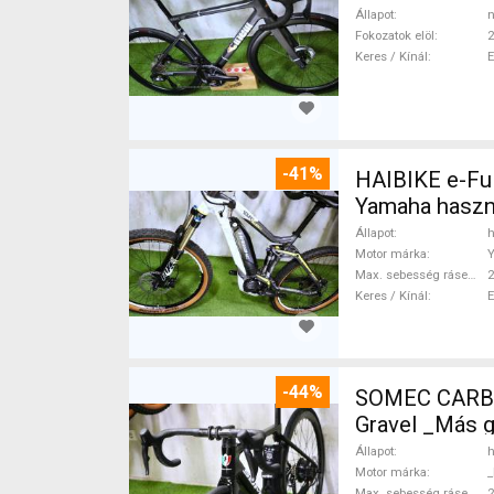
Állapot
n
Fokozatok elöl
2
Keres / Kínál
-41%
HAIBIKE e-Ful
Yamaha haszn
Állapot
h
Motor márka
Max. sebesség rásegítéssel
Keres / Kínál
-44%
SOMEC CARBO
Gravel _Más 
Állapot
h
Motor márka
_
Max. sebesség rásegítéssel