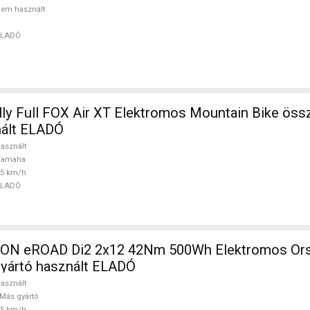
em használt
ELADÓ
ly Full FOX Air XT Elektromos Mountain Bike összt
ált ELADÓ
asznált
Yamaha
25 km/h
ELADÓ
N eROAD Di2 2x12 42Nm 500Wh Elektromos Orsz
gyártó használt ELADÓ
asznált
Más gyártó
25 km/h