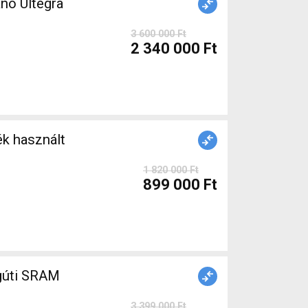
no Ultegra
3 600 000 Ft
2 340 000 Ft
k használt
1 820 000 Ft
899 000 Ft
gúti SRAM
3 399 000 Ft