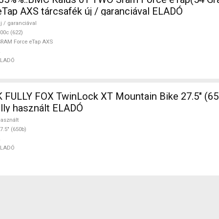
ap AXS tárcsafék új / garanciával ELADÓ
j / garanciával
00c (622)
RAM Force eTap AXS
ELADÓ
FULLY FOX TwinLock XT Mountain Bike 27.5" (65
ully használt ELADÓ
asznált
7.5" (650b)
ELADÓ