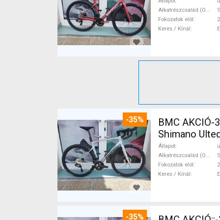
Állapot
ú
Alkatrészcsalád (Outi)
S
Fokozatok elöl
2
Keres / Kínál
-35%
BMC AKCIÓ-35
Shimano Ulteg
Állapot
ú
Alkatrészcsalád (Outi)
S
Fokozatok elöl
2
Keres / Kínál
-35%
BMC AKCIÓ::-35%%::BMC Kaius 01 TWO Sram Force eTap(54 Gravel / CX